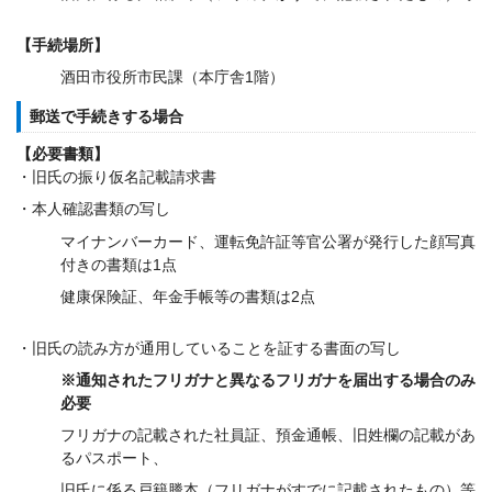
【手続場所】
酒田市役所市民課（本庁舎1階）
郵送で手続きする場合
【必要書類】
・旧氏の振り仮名記載請求書
・本人確認書類の写し
マイナンバーカード、運転免許証等官公署が発行した顔写真
付きの書類は1点
健康保険証、年金手帳等の書類は2点
・旧氏の読み方が通用していることを証する書面の写し
※通知されたフリガナと異なるフリガナを届出する場合のみ
必要
フリガナの記載された社員証、預金通帳、旧姓欄の記載があ
るパスポート、
旧氏に係る戸籍謄本（フリガナがすでに記載されたもの）等