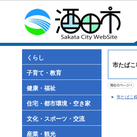
くらし
市たばこ
子育て・教育
健康・福祉
市たばこ
住宅・都市環境・空き家
文化・スポーツ・交流
産業・観光