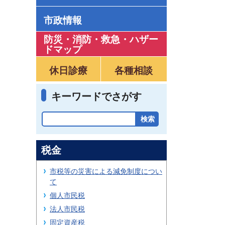
市政情報
防災・消防・救急
・
ハザー
ドマップ
休日診療
各種相談
キーワードでさがす
税金
市税等の災害による減免制度につい
て
個人市民税
法人市民税
固定資産税