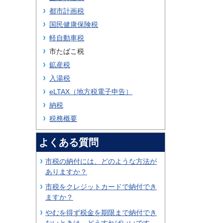
都市計画税
国民健康保険税
軽自動車税
市たばこ税
鉱産税
入湯税
eLTAX（地方税電子申告）
納税
税務概要
よくある質問
市税の納付には、どのような方法が
ありますか？
市税をクレジットカードで納付でき
ますか？
やむを得ず税金を期限まで納付でき
ないときは、どうすればいいです