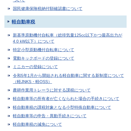
ついて
国民健康保険税納付額確認書について
軽自動車税
新基準原動機付自転車（総排気量125cc以下かつ最高出力が
4.0 kW以下）について
特定小型原動機付自転車について
電動キックボードの登録について
ミニカーの登録について
令和5年1月から開始される軽自動車に関する新制度について
（軽JNKS・軽OSS）
農耕作業用トレーラに対する課税について
軽自動車等の所有者が亡くなられた場合の手続きについて
軽自動車税の課税対象となる小型特殊自動車について
軽自動車等の申告・異動手続きについて
軽自動車税の減免について