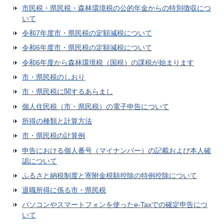
市民税・県民税・森林環境税の公的年金からの特別徴収につ
いて
令和7年度市・県民税の定額減税について
令和6年度市・県民税の定額減税について
令和6年度から森林環境税（国税）の課税が始まります
市・県民税のしおり
市・県民税に関するあらまし
個人住民税（市・県民税）の電子申告について
所得の種類と計算方法
市・県民税の計算例
申告における個人番号（マイナンバー）の記載および本人確
認について
ふるさと納税制度と寄附金税額控除の特例控除について
退職所得に係る市・県民税
パソコンやスマートフォンを使ったe-Taxでの確定申告につ
いて