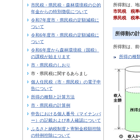
所得割は、地
市民税・県民税・森林環境税の公的
市民税 税率
年金からの特別徴収について
県民税 税率
令和7年度市・県民税の定額減税に
ついて
所得割の計
令和6年度市・県民税の定額減税に
ついて
所得割は、前
令和6年度から森林環境税（国税）
の課税が始まります
所得の種
市・県民税のしおり
市・県民税に関するあらまし
個人住民税（市・県民税）の電子申
告について
所得の種類と計算方法
市・県民税の計算例
申告における個人番号（マイナンバ
ー）の記載および本人確認について
ふるさと納税制度と寄附金税額控除
の特例控除について