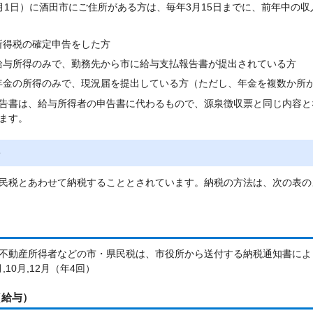
月1日）に酒田市にご住所がある方は、毎年3月15日までに、前年中の
所得税の確定申告をした方
給与所得のみで、勤務先から市に給与支払報告書が提出されている方
年金の所得のみで、現況届を提出している方（ただし、年金を複数か所
告書は、給与所得者の申告書に代わるもので、源泉徴収票と同じ内容と
ます。
民税とあわせて納税することとされています。納税の方法は、次の表の
不動産所得者などの市・県民税は、市役所から送付する納税通知書によ
,10月,12月（年4回）
（給与）