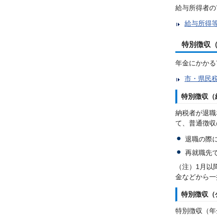
給与所得者の
給与所得
特別徴収
年金にかかる
市・県民
特別徴収（
納税者が退職
て、普通徴収
退職の際
再就職先
（注）1月以
金などから一
特別徴収（
特別徴収（年