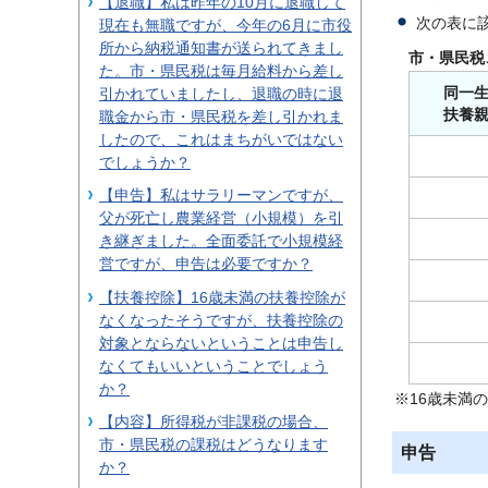
【退職】私は昨年の10月に退職して
次の表に
現在も無職ですが、今年の6月に市役
所から納税通知書が送られてきまし
市・県民税
た。市・県民税は毎月給料から差し
同一
引かれていましたし、退職の時に退
扶養
職金から市・県民税を差し引かれま
したので、これはまちがいではない
でしょうか？
【申告】私はサラリーマンですが、
父が死亡し農業経営（小規模）を引
き継ぎました。全面委託で小規模経
営ですが、申告は必要ですか？
【扶養控除】16歳未満の扶養控除が
なくなったそうですが、扶養控除の
対象とならないということは申告し
なくてもいいということでしょう
か？
※16歳未満
【内容】所得税が非課税の場合、
市・県民税の課税はどうなります
申告
か？