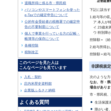
退職所得に係る市・県民税
下記に該当す
パソコンやスマートフォンを使った
e-Taxでの確定申告について
1.給与等の
公的年金受給者の税務署での確定申
ア.本人が特
告の不要制度について
イ.23歳未
ウ.特別障が
個人で事業を行っている方の記帳・
帳簿等の保存について
控除額＝｛給与
各種控除
2.給与所得
税制改正
控除額＝給与
このページを見た人は
非課税規定
こんなページも見ています
次のような方
入札・契約
なお、市・県
庄内米歴史資料館
場合がありま
企業版ふるさと納税
市・県民税、
よくある質問
生活保護
障がい者