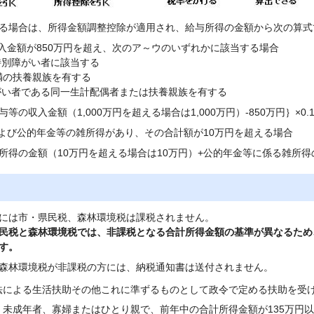
る場合は、所得金額調整控除が適用され、給与所得の金額から次の算式
収入金額が850万円を超え、次のア～ウのいずれかに該当する場合
別障がい者に該当する
満の扶養親族を有する
い者である同一生計配偶者または扶養親族を有する
等の収入金額（1,000万円を超える場合は1,000万円）-850万円｝×0.
および公的年金等の雑所得があり、その合計額が10万円を超える場合
所得の金額（10万円を超える場合は10万円）+公的年金等に係る雑所得の
には市・県民税、森林環境税は課税されません。
民税と森林環境税では、非課税となる合計所得金額の基準が異なるため
す。
森林環境税が非課税の方には、納税通知書は送付されません。
法による生活扶助その他これに準ずるものとして政令で定める扶助を受
、未成年者、寡婦またはひとり親で、前年中の合計所得金額が135万円