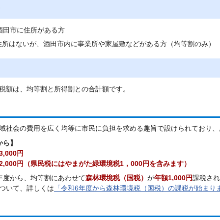
酒田市に住所がある方
住所はないが、酒田市内に事業所や家屋敷などがある方（均等割のみ）
税額は、均等割と所得割との合計額です。
域社会の費用を広く均等に市民に負担を求める趣旨で設けられており、
から】
,000円
2,000円（県民税にはやまがた緑環境税1，000円を含みます）
年度から、均等割にあわせて
森林環境税（国税）
が
年額1,000円
課税され
ついて、詳しくは
「令和6年度から森林環境税（国税）の課税が始まり