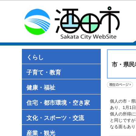
くらし
市・県民
子育て・教育
健康・福祉
個人の市・県
住宅・都市環境・空き家
あり、1月1
個人の所得に
文化・スポーツ・交流
と同じですが
なる面もあり
産業・観光