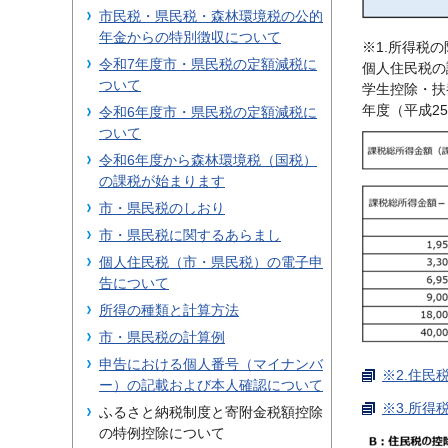
市民税・県民税・森林環境税の公的
年金からの特別徴収について
※1.所得税
令和7年度市・県民税の定額減税に
個人住民税の
ついて
学生控除・扶
年度（平成2
令和6年度市・県民税の定額減税に
ついて
令和6年度から森林環境税（国税）
の課税が始まります
市・県民税のしおり
市・県民税に関するあらまし
個人住民税（市・県民税）の電子申
告について
所得の種類と計算方法
市・県民税の計算例
申告における個人番号（マイナンバ
※2.住民
ー）の記載および本人確認について
※3.所得
ふるさと納税制度と寄附金税額控除
の特例控除について