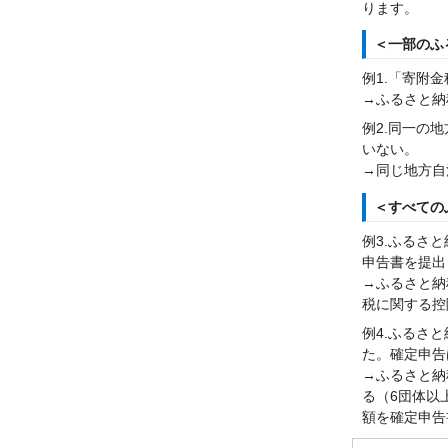
ります。
＜一部のふ
例1.「寄附
→ふるさと納
例2.同一の
いない。
→同じ地方自
＜すべての
例3.ふるさ
申告書を提出
→ふるさと納
税に関する控
例4.ふるさ
た。確定申告
→ふるさと納
る（6団体以
額を確定申告