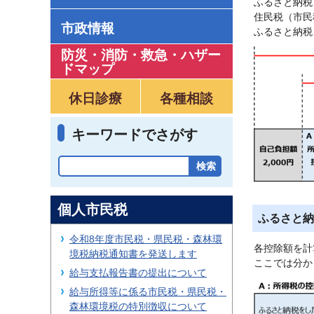
ふるさと納税
住民税（市民
市政情報
ふるさと納税
防災・消防・救急
・
ハザー
ドマップ
休日診療
各種相談
キーワードでさがす
個人市民税
ふるさと納
令和8年度市民税・県民税・森林環
各控除額を計
境税納税通知書を発送します
ここでは分か
給与支払報告書の提出について
給与所得等に係る市民税・県民税・
森林環境税の特別徴収について