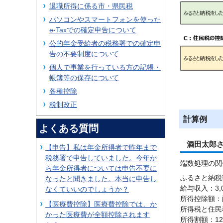
退職所得に係る市・県民税
パソコンやスマートフォンを使った
e-Taxでの確定申告について
公的年金受給者の税務署での確定申
告の不要制度について
個人で事業を行っている方の記帳・
帳簿等の保存について
各種控除
税制改正
計算例
よくある質問
酒田太郎
【申告】私は年金所得者で昨年まで
税務署で申告していました。今年か
端数処理の関
ら年金所得者については申告不要に
ふるさと納税額
なったと聞きました。本当に申告し
給与収入：3,0
なくていいのでしょうか？
所得控除額：配
【医療費控除】医療費控除では、か
所得税と住民税
かった医療費が全額控除されます
所得割額：126