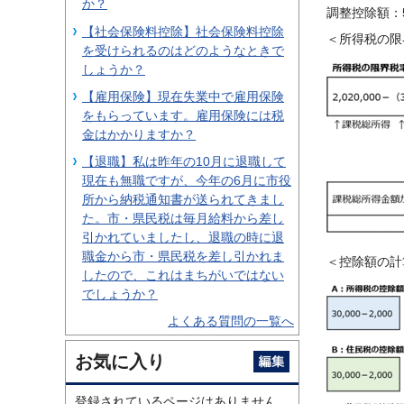
か？
調整控除額：5
【社会保険料控除】社会保険料控除
＜所得税の限
を受けられるのはどのようなときで
しょうか？
【雇用保険】現在失業中で雇用保険
をもらっています。雇用保険には税
金はかかりますか？
【退職】私は昨年の10月に退職して
現在も無職ですが、今年の6月に市役
所から納税通知書が送られてきまし
た。市・県民税は毎月給料から差し
引かれていましたし、退職の時に退
職金から市・県民税を差し引かれま
＜控除額の計
したので、これはまちがいではない
でしょうか？
よくある質問の一覧へ
お気に入り
登録されているページはありません。