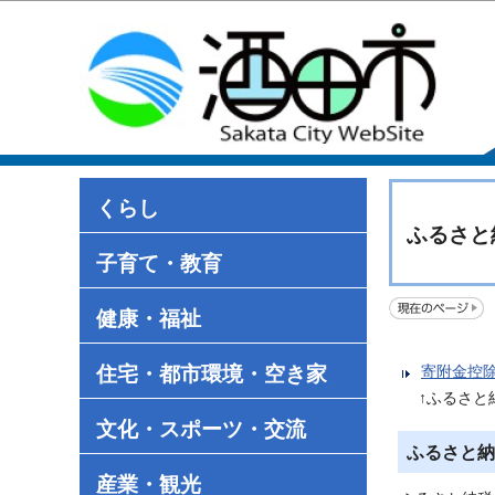
くらし
ふるさと
子育て・教育
健康・福祉
住宅・都市環境・空き家
寄附金控
↑ふるさ
文化・スポーツ・交流
ふるさと納
産業・観光