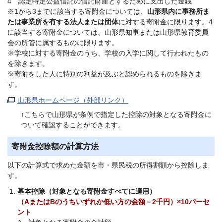
4 認定特定公益信託の信託財産とするために支出した金銭
※1から3までに該当する寄附金については、
山形県内に事務所ま
たは事業所を有する法人または団体
に対する寄附金に限ります。4
に該当する寄附金については、山形県知事または山形県教育委員
会の所管に属するものに限ります。
※学校に対する寄附金のうち、学校の入学に関して行われたもの
を除きます。
※寄附をした人に特別の利益が及ぶと認められるものを除きま
す。
山形県ホームページ（外部リンク）
↑こちらで山形県が条例で指定した控除の対象となる寄附金に
ついて確認することができます。
寄附金控除額の計算方法
以下の計算式で求めた金額を市・県民税の所得割額から控除しま
す。
基本控除（対象となる寄附金すべてに適用）
（AまたはBのうちいずれか低い方の金額－2千円）×10パーセ
ント