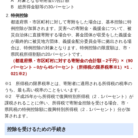
A 対象となる寄附金の合計額
B 総所得金額等の30パーセント
特例控除
都道府県・市区町村に対して寄附をした場合は、基本控除に特
例控除が加算されます。災害への寄附金・義援金について、被
災自治体に直接寄附する場合や、募金団体が収受をした義援金
が最終的に被災地方団体、義援金配分委員会等に拠出される場
合は、特例控除の対象となります。特例控除の限度額は、市・
県民税所得割額の20パーセントです。
（都道府県・市区町村に対する寄附金の合計額－2千円）×（90
パーセント－0から45パーセント（所得税の限界税率※1）×1．
021※2）
※1 所得税の限界税率とは、寄附者に適用される所得税の税率の
うち、最も高い税率のことをいいます。
※2 平成25年から所得税で復興特別所得税（2．1パーセント）が
課税されることに伴い、所得税で寄附金控除を受ける場合、市・
県民税の特例控除額に復興特別所得税（2．1パーセント）分が加
算されます。
控除を受けるための手続き