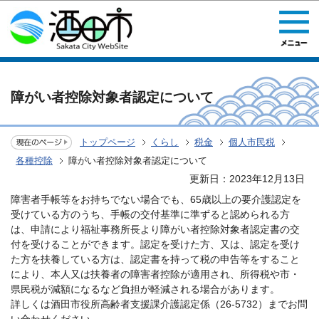
このページの本文へ移動
障がい者控除対象者認定について
トップページ
くらし
税金
個人市民税
各種控除
障がい者控除対象者認定について
更新日：2023年12月13日
障害者手帳等をお持ちでない場合でも、65歳以上の要介護認定を
受けている方のうち、手帳の交付基準に準ずると認められる方
は、申請により福祉事務所長より障がい者控除対象者認定書の交
付を受けることができます。認定を受けた方、又は、認定を受け
た方を扶養している方は、認定書を持って税の申告等をすること
により、本人又は扶養者の障害者控除が適用され、所得税や市・
県民税が減額になるなど負担が軽減される場合があります。
詳しくは酒田市役所高齢者支援課介護認定係（26-5732）までお問