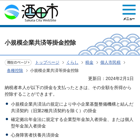
このページの本文へ移動
小規模企業共済等掛金控除
トップページ
くらし
税金
個人市民税
各種控除
小規模企業共済等掛金控除
更新日：2024年2月1日
納税者本人が以下の掛金を支払ったときは、その全額を所得から
控除することができます。
小規模企業共済法の規定により中小企業基盤整備機構と結んだ
共済契約（旧第2種共済契約を除く）の掛金
確定拠出年金法に規定する企業型年金加入者掛金、または個人
型年金加入者掛金
心身障害者扶養共済掛金