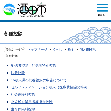
このページの本文へ移動
各種控除
トップページ
くらし
税金
個人市民税
各種控除
配偶者控除・配偶者特別控除
扶養控除
16歳未満の扶養親族の申告について
セルフメディケーション税制（医療費控除の特例）
社会保険料控除
小規模企業共済等掛金控除
生命保険料控除