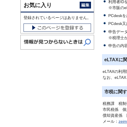
利用者ID
お気に入り
※市販の
PCdes
登録されているページはありません。
PCdes
申告デー
※税理士
申告の内容
eLTAX
eLTAXの
なお、eLT
市税に関す
税務課 税制係
市民税係 個
償却資産係 固
メール：
zeim