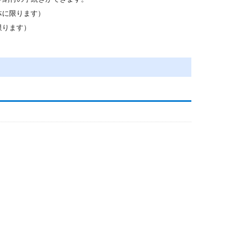
体に限ります）
限ります）