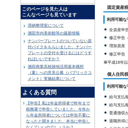
固定資産
このページを見た人は
こんなページも見ています
利用可能な
滞納整理室について
全資産申
酒田市内美術館等の最新情報
修正申告
ナンバープレートのついていない原
増加資産
付バイクをもらいました。ナンバー
プレートの交付を受けるにはどうす
修正申告
ればいいですか？
※
平成18年
酒田商業高校跡地活用基本構想
（案）への意見公募（パブリックコ
個人住民
メント）実施結果について
利用可能な
よくある質問
給与支払
【申告】私は年金所得者で昨年まで
給与支払
税務署で申告していました。今年か
普通徴収
ら年金所得者については申告不要に
退職所得
なったと聞きました。本当に申告し
なくていいのでしょうか？