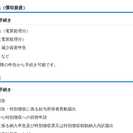
税（償却資産）
手続き
告（電算処理分）
（電算処理分）
 減少資産申告
 など
以降の申告から手続き可能です。
税
手続き
報告
報告・特別徴収に係る給与所得者異動届出
から特別徴収への切替申請
に係る納入申告及び特別徴収票又は特別徴収税額納入内訳届出