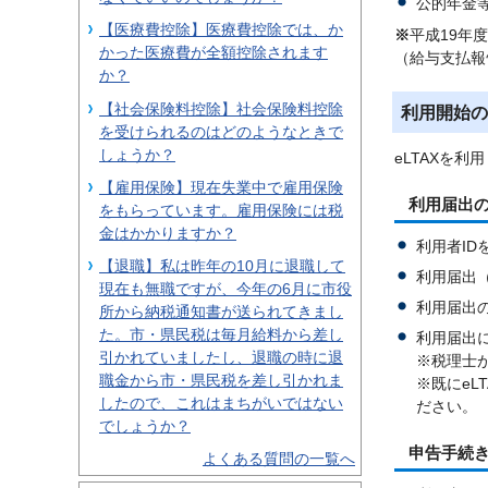
公的年金
【医療費控除】医療費控除では、か
※
平成19年
かった医療費が全額控除されます
（給与支払報
か？
【社会保険料控除】社会保険料控除
利用開始の
を受けられるのはどのようなときで
しょうか？
eLTAXを
【雇用保険】現在失業中で雇用保険
利用届出
をもらっています。雇用保険には税
金はかかりますか？
利用者ID
【退職】私は昨年の10月に退職して
利用届出
現在も無職ですが、今年の6月に市役
利用届出の
所から納税通知書が送られてきまし
た。市・県民税は毎月給料から差し
利用届出
引かれていましたし、退職の時に退
※税理士
職金から市・県民税を差し引かれま
※既にeL
したので、これはまちがいではない
ださい。
でしょうか？
申告手続
よくある質問の一覧へ