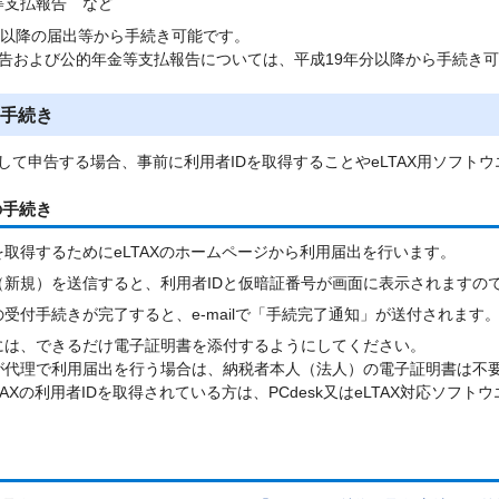
等支払報告 など
度以降の届出等から手続き可能です。
告および公的年金等支払報告については、平成19年分以降から手続き
手続き
利用して申告する場合、事前に利用者IDを取得することやeLTAX用ソフ
の手続き
を取得するためにeLTAXのホームページから利用届出を行います。
（新規）を送信すると、利用者IDと仮暗証番号が画面に表示されますの
受付手続きが完了すると、e-mailで「手続完了通知」が送付されます
には、できるだけ電子証明書を添付するようにしてください。
が代理で利用届出を行う場合は、納税者本人（法人）の電子証明書は不
TAXの利用者IDを取得されている方は、PCdesk又はeLTAX対応ソ
き