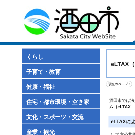
くらし
eLTA
子育て・教育
健康・福祉
酒田市では法
住宅・都市環境・空き家
ム（eLTAX
文化・スポーツ・交流
eLTAX
産業・観光
地方公共