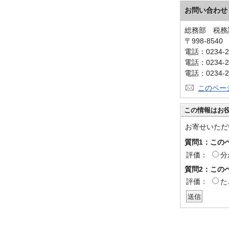
お問い合わせ
総務部 税務
〒998-854
電話：0234-2
電話：0234-2
電話：0234-2
このペー
この情報はお
お寄せいただ
質問1：この
評価：
分
質問2：この
評価：
た