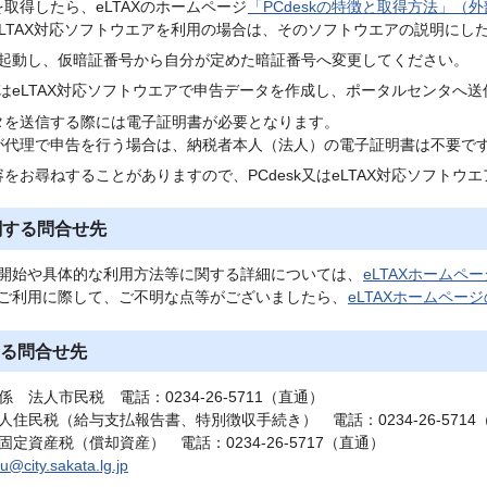
を取得したら、eLTAXのホームページ
「PCdeskの特徴と取得方法」（
eLTAX対応ソフトウエアを利用の場合は、そのソフトウエアの説明にし
kを起動し、仮暗証番号から自分が定めた暗証番号へ変更してください。
k又はeLTAX対応ソフトウエアで申告データを作成し、ポータルセンタへ
タを送信する際には電子証明書が必要となります。
が代理で申告を行う場合は、納税者本人（法人）の電子証明書は不要で
をお尋ねすることがありますので、PCdesk又はeLTAX対応ソフト
に関する問合せ先
利用開始や具体的な利用方法等に関する詳細については、
eLTAXホームペ
AXご利用に際して、ご不明な点等がございましたら、
eLTAXホームペ
る問合せ先
 法人市民税 電話：0234-26-5711（直通）
人住民税（給与支払報告書、特別徴収手続き） 電話：0234-26-5714
定資産税（償却資産） 電話：0234-26-5717（直通）
u@city.sakata.lg.jp