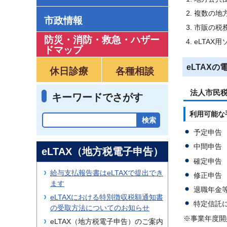
複数の地
市政情報
市販の税
防災・消防・救急
・
ハザー
eLTAX
ドマップ
eLTAX
休日診療
各種相談
法人市民
キーワードでさがす
利用可能な
予定申告
中間申告
eLTAX（地方税電子申告）
確定申告
給与支払報告書はeLTAXで提出でき
修正申告
ます
退職年金
eLTAXにおける特別徴収税額通知書
特定信託
の受取方法についてのお知らせ
※事業年度開
eLTAX（地方税電子申告）のご案内