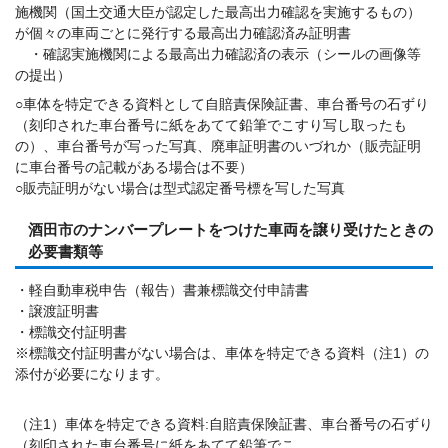
施機関（国土交通大臣が認定した最高出力確認を実施するもの）
が個々の車両ごとに発行する最高出力確認済み証明書
・確認実施機関による最高出力確認済の表示（シールの画像等
の提出）
○車体を特定できる資料として自賠責保険証書、車台番号の石ずり
（刻印された車台番号に紙をあてて鉛筆でこすり写し取ったも
の）、車台番号が写った写真、廃車証明書のいづれか（販売証明
に車台番号の記載がある場合は不要）
○販売証明がない場合は型式認定番号標を写した写真
酒田市のナンバープレートをつけた車両を譲り受けたときの
必要書類等
・軽自動車税申告（報告）書兼標識交付申請書
・譲渡証明書
・標識交付証明書
※標識交付証明書がない場合は、車体を特定できる資料（注1）の
添付が必要になります。
（注1）車体を特定できる資料:自賠責保険証書、車台番号の石ずり
（刻印された車台番号に紙をあてて鉛筆でこ