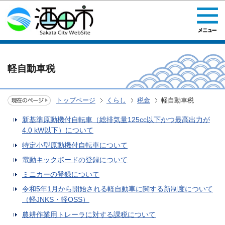
このページの本文へ移動
軽自動車税
トップページ
くらし
税金
軽自動車税
新基準原動機付自転車（総排気量125cc以下かつ最高出力が
4.0 kW以下）について
特定小型原動機付自転車について
電動キックボードの登録について
ミニカーの登録について
令和5年1月から開始される軽自動車に関する新制度について
（軽JNKS・軽OSS）
農耕作業用トレーラに対する課税について