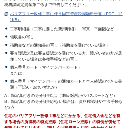
税務課固定資産第二係まで申告してください。
バリアフリー改修工事に伴う固定資産税減額申告書（PDF：12
1KB）
工事明細書（工事に要した費用明細）、写真、平面図など
領収書の写し
補助金などの通知書の写し（補助金を受けている場合）
要介護認定又は要支援認定を受けている方、障がい者の方が居
住している場合は各種手帳などの写し
個人番号カード（マイナンバーカード）
または
個人番号（マイナンバー）の通知カードと本人確認のできる書
類（下記A・Bのいずれか）
A：顔写真付きの身分証明1点（運転免許証やパスポートなど）
B：顔写真付きの身分証明がない場合は、資格確認証や年金手帳な
ど2点
住宅のバリアフリー改修工事などにかかる、住宅借入金などを有
する場合の所得税の特別控除（住宅ローン控除）の特例が併せて
創設されております。（詳しくは税務署へお問い合わせくださ