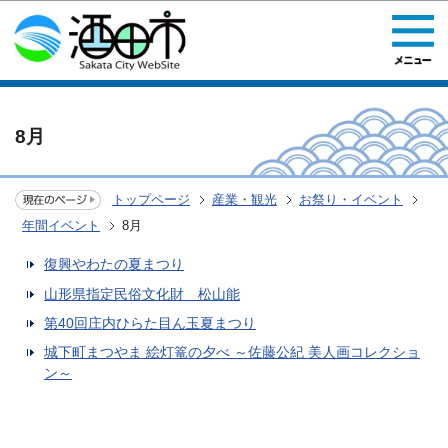
このページの本文へ移動
8月
トップページ
産業・観光
お祭り・イベント
年間イベント
8月
復興やわたの夏まつり
山形県指定民俗文化財 松山能
第40回庄内ひらた目ん玉夏まつり
城下町まつやま 絵灯篭の夕べ ～佐藤公紀 美人画コレクショ
ン～