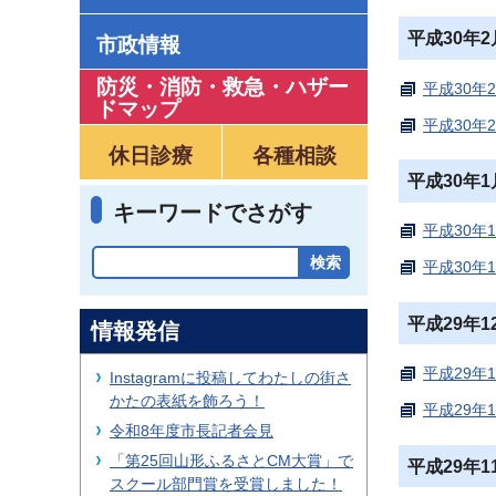
平成30年
市政情報
防災・消防・救急
・
ハザー
平成30年
ドマップ
平成30年
休日診療
各種相談
平成30年
キーワードでさがす
平成30年
平成30年
平成29年
情報発信
平成29年
Instagramに投稿してわたしの街さ
かたの表紙を飾ろう！
平成29年
令和8年度市長記者会見
「第25回山形ふるさとCM大賞」で
平成29年
スクール部門賞を受賞しました！