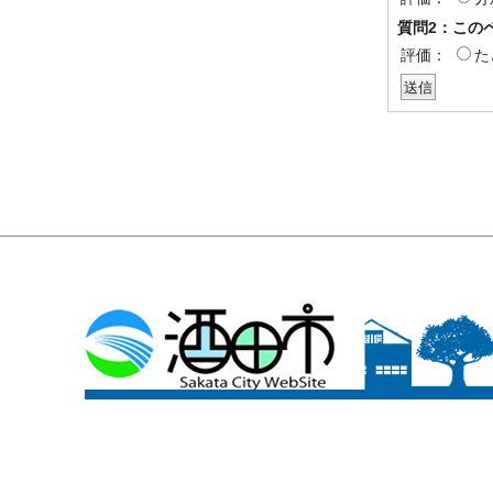
質問2：この
評価：
た