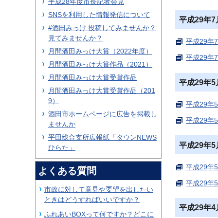
平成28年度市長記者会見
SNSを利用した情報発信について
平成29年
#酒田みっけ 投稿してみませんか？
見てみませんか？
平成29年
月間酒田みっけ大賞（2022年度）
平成29年
月間酒田みっけ大賞作品（2021）
月間酒田みっけ大賞受賞作品
平成29年
月間酒田みっけ大賞受賞作品（201
9）
平成29年
酒田市ホームページに広告を掲載し
平成29年
ませんか
平田総合支所広報紙「タウンNEWS
平成29年
ひらた」
平成29年
よくある質問
平成29年
市政に対して意見や要望を出したい
ときはどうすればいいですか？
平成29年
ふれあいBOXって何ですか？どこに