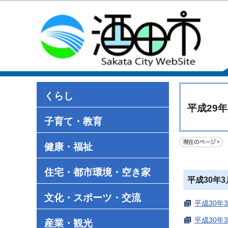
くらし
平成29
子育て・教育
健康・福祉
住宅・都市環境・空き家
平成30年
文化・スポーツ・交流
平成30年
平成30年
産業・観光