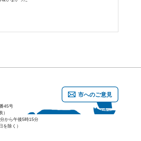
市へのご意見
番45号
代表）
分から午後5時15分
3日を除く）