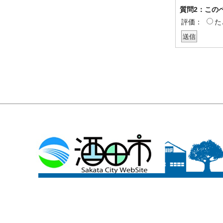
質問2：この
評価：
た