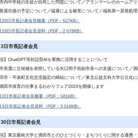
市内中学校の生徒が自死した問題について／アランマーレのホームアリ
長退任後の予定について／猛暑による被害について／福島第一原発処理
月29日市長記者会見概要（PDF：527KB）
月29日市長記者会見資料（PDF：2,078KB）
月3日市長記者会見
項】ChatGPT等対話型AIを業務に活用することについて
市長選に立候補を表明している矢口明子前副市長への支援について／酒
田市・平泉町文化交流協定の締結について／東北公益文科大学公立化に
酒田市保育の仕事まるわかりフェア2023を開催します
月3日市長記者会見概要（PDF：581KB）
月3日市長記者会見資料（PDF：3,018KB）
月30日市長記者会見
項】東京藝術大学と酒田市とのひとづくり・まちづくりに関する連携・