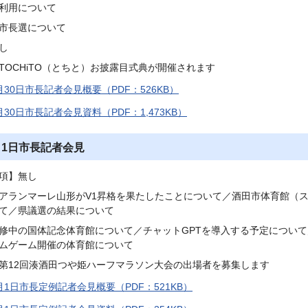
利用について
市長選について
し
TOCHiTO（とちと）お披露目式典が開催されます
月30日市長記者会見概要（PDF：526KB）
月30日市長記者会見資料（PDF：1,473KB）
月1日市長記者会見
項】無し
アランマーレ山形がV1昇格を果たしたことについて／酒田市体育館（
て／県議選の結果について
修中の国体記念体育館について／チャットGPTを導入する予定につい
ムゲーム開催の体育館について
第12回湊酒田つや姫ハーフマラソン大会の出場者を募集します
月1日市長定例記者会見概要（PDF：521KB）