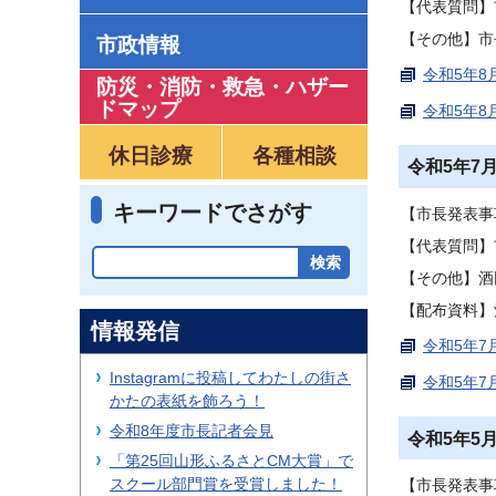
【代表質問】
【その他】市
市政情報
令和5年8
防災・消防・救急
・
ハザー
ドマップ
令和5年8
休日診療
各種相談
令和5年7
キーワードでさがす
【市長発表事
【代表質問】
【その他】酒
【配布資料】
情報発信
令和5年7
Instagramに投稿してわたしの街さ
令和5年7
かたの表紙を飾ろう！
令和8年度市長記者会見
令和5年5
「第25回山形ふるさとCM大賞」で
スクール部門賞を受賞しました！
【市長発表事