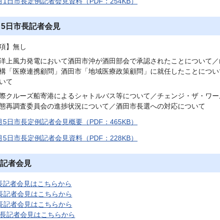
月1日市長定例記者会見資料（PDF：254KB）
月5日市長記者会見
項】無し
洋上風力発電において酒田市沖が酒田部会で承認されたことについて／
構「医療連携顧問」酒田市「地域医療政策顧問」に就任したことについ
いて
際クルーズ船寄港によるシャトルバス等について／チェンジ・ザ・ワー
態再調査委員会の進捗状況について／酒田市長選への対応について
月5日市長定例記者会見概要（PDF：465KB）
月5日市長定例記者会見資料（PDF：228KB）
記者会見
長記者会見はこちらから
長記者会見はこちらから
長記者会見はこちらから
長記者会見はこちらから