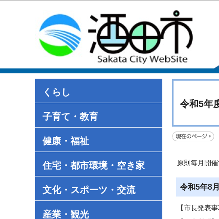
くらし
令和5年
子育て・教育
健康・福祉
原則毎月開催
住宅・都市環境・空き家
令和5年8
文化・スポーツ・交流
【市長発表事
産業・観光