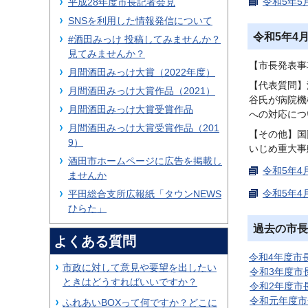
令和5年5
平成28年度市長記者会見
SNSを利用した情報発信について
令和5年4
#酒田みっけ 投稿してみませんか？
見てみませんか？
【市長発表事
月間酒田みっけ大賞（2022年度）
【代表質問】
月間酒田みっけ大賞作品（2021）
谷氏が病院機
月間酒田みっけ大賞受賞作品
への対応につ
月間酒田みっけ大賞受賞作品（201
【その他】国
9）
いじめ重大事
酒田市ホームページに広告を掲載し
令和5年4
ませんか
令和5年4
平田総合支所広報紙「タウンNEWS
ひらた」
過去の市長
よくある質問
令和4年度市
市政に対して意見や要望を出したい
令和3年度市
ときはどうすればいいですか？
令和2年度市
令和元年度市
ふれあいBOXって何ですか？どこに