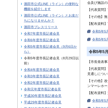
会及び施設の
酒田市公式LINE（ライン）の便利な
機能を紹介します
【代表質問】
酒田市公式LINE（ライン）とお友だ
【その他】無
ちになりませんか？
【配布資料】
酒田市プレスリリース
令和5年5
令和7年度市長記者会見
令和5年5
令和6年度市長記者会見
令和5年度市長記者会見（9月6日か
令和5年5
ら）
令和5年度市長記者会見（8月29日以
【市長発表事
前）
【代表質問】
令和4年度市長記者会見
見通しについ
令和3年度市長記者会見
【その他】改
令和2年度市長記者会見
ンマーレホー
令和元年度市長記者会見
【配布資料】
平成30年度市長記者会見
令和5年5
平成29年度市長記者会見