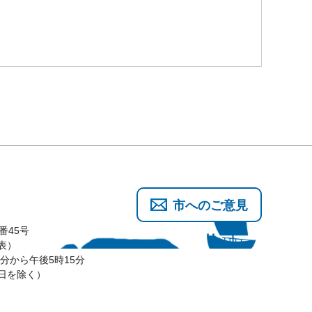
市へのご意見
番45号
代表）
分から午後5時15分
3日を除く）