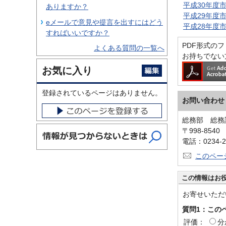
平成30年度
ありますか？
平成29年度
eメールで意見や提言を出すにはどう
平成28年度
すればいいですか？
PDF形式のファ
よくある質問の一覧へ
お持ちでない
お気に入り
登録されているページはありません。
お問い合わせ
総務部 総務
〒998-854
電話：0234-2
このペー
この情報はお
お寄せいただ
質問1：この
評価：
分