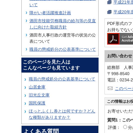
平成21年
いて
平成20年
障がい者活躍推進計画
酒田市技能労務職員の給与等の見直
PDF形式のファ
しに向けた取組方針
お持ちでない
酒田市人事行政の運営等の状況の公
表について
職員の懲戒処分の公表基準について
お問い合わせ
このページを見た人は
総務部 人事
こんなページも見ています
〒998-854
職員の懲戒処分の公表基準について
電話：0234-2
山居倉庫
このペー
旧光丘文庫
この情報はお
国民保護
ほっとふくし券とは何ですか？どん
お寄せいただ
な種類がありますか？
質問1：この
評価：
分
よくある質問