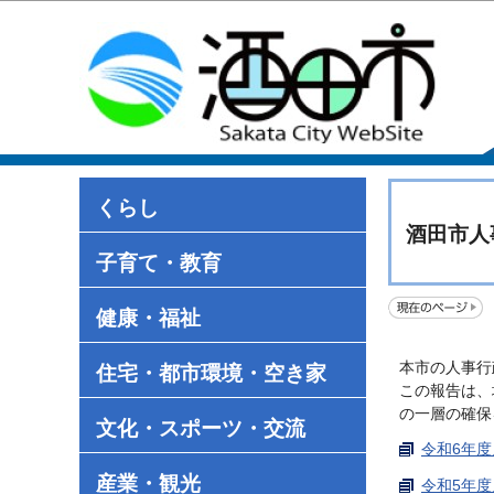
くらし
酒田市人
子育て・教育
健康・福祉
本市の人事行
住宅・都市環境・空き家
この報告は、
の一層の確保
文化・スポーツ・交流
令和6年度
産業・観光
令和5年度