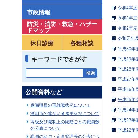
令和4年度
市政情報
令和3年度
防災・消防・救急
・
ハザー
令和2年度
ドマップ
令和元年度
休日診療
各種相談
平成30年
キーワードでさがす
平成29年
平成28年
平成27年
平成26年
公開資料など
平成25年
退職職員の再就職状況について
平成24年
酒田市の障がい者雇用状況について
平成23年
等級及び職制上の段階ごとの職員数
の公表について
平成22年
職員の給与・定員管理等の公表につ