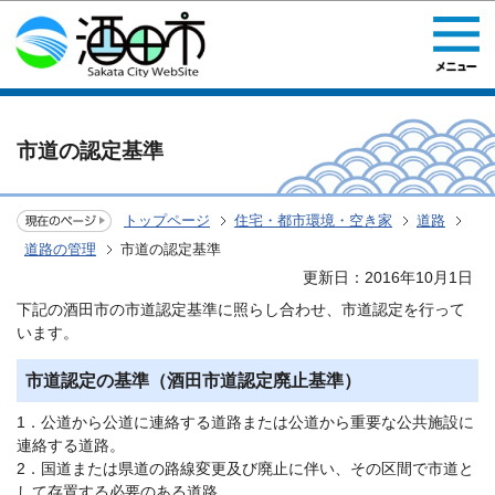
このページの本文へ移動
市道の認定基準
トップページ
住宅・都市環境・空き家
道路
道路の管理
市道の認定基準
更新日：2016年10月1日
下記の酒田市の市道認定基準に照らし合わせ、市道認定を行って
います。
市道認定の基準（酒田市道認定廃止基準）
1．公道から公道に連絡する道路または公道から重要な公共施設に
連絡する道路。
2．国道または県道の路線変更及び廃止に伴い、その区間で市道と
して存置する必要のある道路。