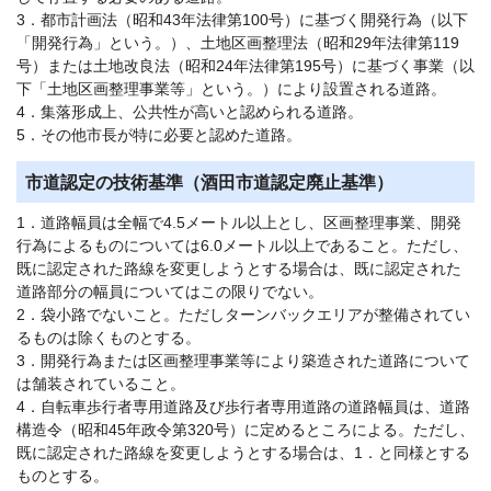
3．都市計画法（昭和43年法律第100号）に基づく開発行為（以下
「開発行為」という。）、土地区画整理法（昭和29年法律第119
号）または土地改良法（昭和24年法律第195号）に基づく事業（以
下「土地区画整理事業等」という。）により設置される道路。
4．集落形成上、公共性が高いと認められる道路。
5．その他市長が特に必要と認めた道路。
市道認定の技術基準（酒田市道認定廃止基準）
1．道路幅員は全幅で4.5メートル以上とし、区画整理事業、開発
行為によるものについては6.0メートル以上であること。ただし、
既に認定された路線を変更しようとする場合は、既に認定された
道路部分の幅員についてはこの限りでない。
2．袋小路でないこと。ただしターンバックエリアが整備されてい
るものは除くものとする。
3．開発行為または区画整理事業等により築造された道路について
は舗装されていること。
4．自転車歩行者専用道路及び歩行者専用道路の道路幅員は、道路
構造令（昭和45年政令第320号）に定めるところによる。ただし、
既に認定された路線を変更しようとする場合は、1．と同様とする
ものとする。