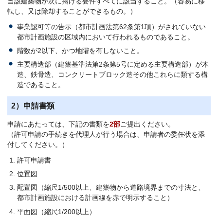
当該建築物が次に掲げる要件すべてに該当すること。（容易に移
転し、又は除却することができるもの。）
事業認可等の告示（都市計画法第62条第1項）がされていない
都市計画施設の区域内において行われるものであること。
階数が2以下、かつ地階を有しないこと。
主要構造部（建築基準法第2条第5号に定める主要構造部）が木
造、鉄骨造、コンクリートブロック造その他これらに類する構
造であること。
2）申請書類
申請にあたっては、下記の書類を
2部
ご提出ください。
（許可申請の手続きを代理人が行う場合は、申請者の委任状を添
付してください。）
許可申請書
位置図
配置図（縮尺1/500以上、建築物から道路境界までの寸法と、
都市計画施設における計画線を赤で明示すること）
平面図（縮尺1/200以上）