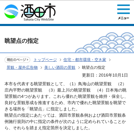
このページの本文へ移動
眺望点の指定
トップページ
住宅・都市環境・空き家
景観・屋外広告物
美しい酒田の景観
眺望点の指定
更新日：2016年10月1日
本市を代表する眺望景観として、（1）鳥海山の眺望景観 （2）
庄内平野の眺望景観 （3）最上川の眺望景観 （4）日本海の眺
望景観の4つがあります。これら優れた眺望景観を維持・保全し、
良好な景観形成を推進するため、市内で優れた眺望景観を眺望で
きる場所を「眺望点」に指定しました。
眺望点の指定にあたっては、酒田市景観条例および酒田市景観条
例施行規則の中に指定の条件が次のように定められていることか
ら、それらを踏まえ指定箇所を決定しました。