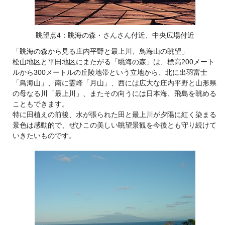
眺望点4：眺海の森・さんさん付近、中央広場付近
「眺海の森から見る庄内平野と最上川、鳥海山の眺望」
松山地区と平田地区にまたがる「眺海の森」は、標高200メート
ルから300メートルの丘陵地帯という立地から、北に出羽富士
「鳥海山」、南に霊峰「月山」、西には広大な庄内平野と山形県
の母なる川「最上川」、またその向うには日本海、飛島を眺める
こともできます。
特に田植えの前後、水が張られた田と最上川が夕陽に紅く染まる
景色は感動的で、ぜひこの美しい眺望景観を今後とも守り続けて
いきたいものです。