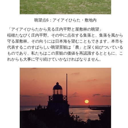
眺望点6：アイアイひらた・敷地内
「アイアイひらたから見る庄内平野と屋敷林の眺望」
稲穂たなびく庄内平野。その中に点在する集落と、集落を風から
守る屋敷林。その向うには日本海を望むこともできます。本市を
代表するこのすばらしい眺望景観は「農」と深く結びついている
ものであり、私たちはこの景観の価値を再認識するとともに、こ
れからも大事に守り続けていかなければなりません。