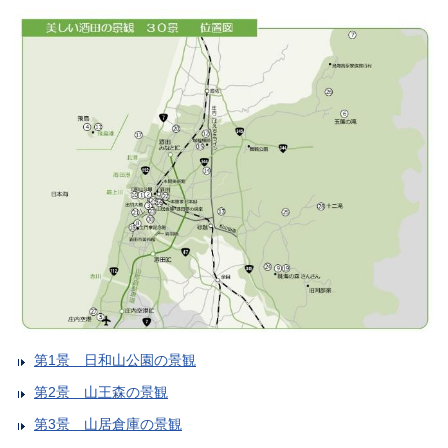
第1景 日和山公園の景観
第2景 山王森の景観
第3景 山居倉庫の景観