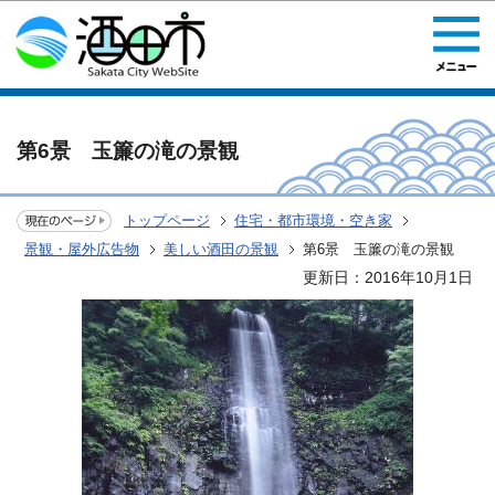
このページの本文へ移動
第6景 玉簾の滝の景観
トップページ
住宅・都市環境・空き家
景観・屋外広告物
美しい酒田の景観
第6景 玉簾の滝の景観
更新日：2016年10月1日