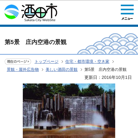
このページの本文へ移動
第5景 庄内空港の景観
トップページ
住宅・都市環境・空き家
景観・屋外広告物
美しい酒田の景観
第5景 庄内空港の景観
更新日：2016年10月1日