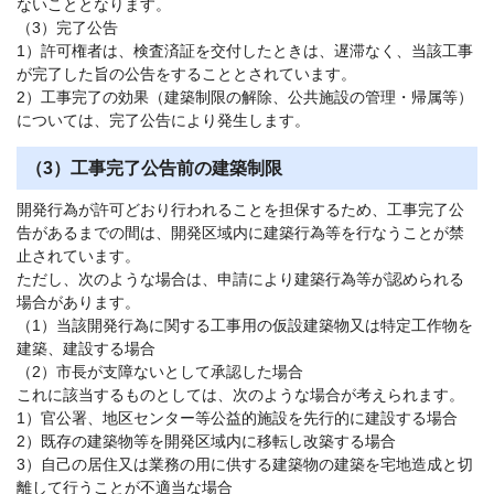
ないこととなります。
（3）完了公告
1）許可権者は、検査済証を交付したときは、遅滞なく、当該工事
が完了した旨の公告をすることとされています。
2）工事完了の効果（建築制限の解除、公共施設の管理・帰属等）
については、完了公告により発生します。
（3）工事完了公告前の建築制限
開発行為が許可どおり行われることを担保するため、工事完了公
告があるまでの間は、開発区域内に建築行為等を行なうことが禁
止されています。
ただし、次のような場合は、申請により建築行為等が認められる
場合があります。
（1）当該開発行為に関する工事用の仮設建築物又は特定工作物を
建築、建設する場合
（2）市長が支障ないとして承認した場合
これに該当するものとしては、次のような場合が考えられます。
1）官公署、地区センター等公益的施設を先行的に建設する場合
2）既存の建築物等を開発区域内に移転し改築する場合
3）自己の居住又は業務の用に供する建築物の建築を宅地造成と切
離して行うことが不適当な場合