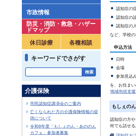
認知症の
市政情報
認知症の
防災・消防・救急
・
ハザー
認知症の
ドマップ
など、学校の
休日診療
各種相談
申込方法
キーワードでさがす
日時
会場
参加見込
を、お住まい
介護保険
地域包括支援
市民認知症講演会のご案内
もしぇのん
亡くなられた方の介護保険情報の提
供について
認知症の方や
何でも話せる
令和8年度「もしぇのん・あののん
カフェ」参加者募集
認知症カフ