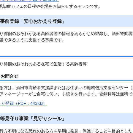
認知症カフェの日程や会場をお知らせするチラシです。
事前登録「安心おかえり登録」
り徘徊のおそれがある高齢者等の情報をあらかじめ登録し、酒田警察署
護できるように支援する事業です。
り徘徊のおそれのある在宅で生活する高齢者等
、お問合せ
る方は、酒田市高齢者支援課またはお住まいの地域包括支援センター（
アマネージャーがご自宅に伺い、手続きを行います。登録料等は無料で
り登録（PDF：443KB）
等見守り事業「見守りシール」
行方不明になる恐れのある方を早期に発見・保護することを目的とした