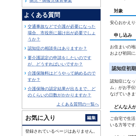
病児・病後児保育事業
対象
よくある質問
安心おかえり
交通事故などで介護が必要になった
場合、市役所に届け出が必要でしょ
申し込み
うか？
お住まいの地
認知症の相談先はありますか？
および初回に
要介護認定の申請をしたいのです
が、どうすればいいですか？
認知症初期
介護保険料はどうやって納めるので
すか？
認知症になっ
ム」がお手伝
介護保険の認定結果が出るまで、ど
なげていきま
のくらいの日数がかかりますか？
よくある質問の一覧へ
どんな人
お気に入り
ご自宅で生活
いる方等です
登録されているページはありません。