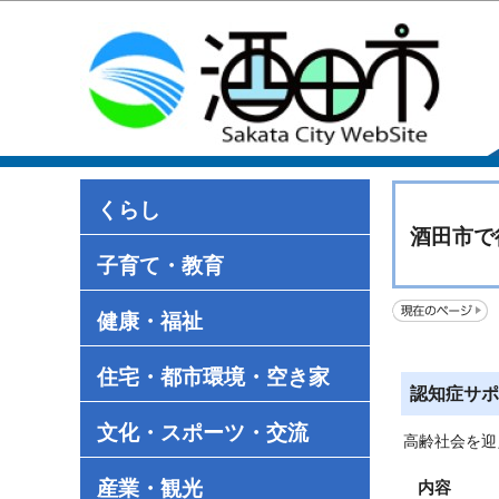
くらし
酒田市で
子育て・教育
健康・福祉
住宅・都市環境・空き家
認知症サポ
文化・スポーツ・交流
高齢社会を迎
産業・観光
内容