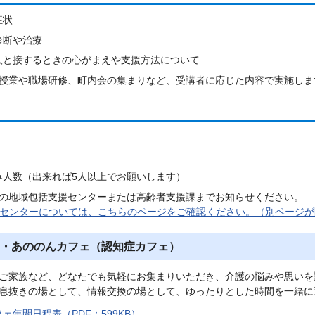
症状
診断や治療
人と接するときの心がまえや支援方法について
授業や職場研修、町内会の集まりなど、受講者に応じた内容で実施しま
み人数（出来れば5人以上でお願いします）
の地域包括支援センターまたは高齢者支援課までお知らせください。
センターについては、こちらのページをご確認ください。（別ページが
・あののんカフェ（認知症カフェ）
ご家族など、どなたでも気軽にお集まりいただき、介護の悩みや思いを
息抜きの場として、情報交換の場として、ゆったりとした時間を一緒に
ェ年間日程表（PDF：599KB）