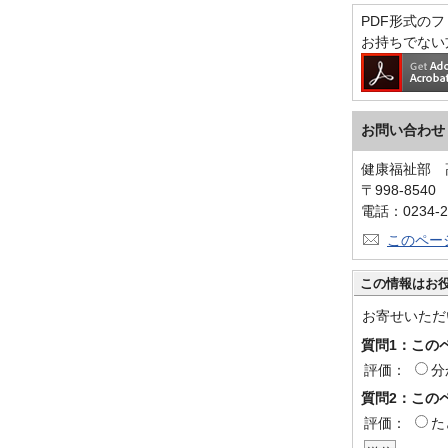
PDF形式のファ
お持ちでない
お問い合わせ
健康福祉部 
〒998-854
電話：0234-2
このペー
この情報はお
お寄せいただ
質問1：この
評価：
分
質問2：この
評価：
た