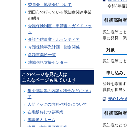
委員会・協議会について
令和8年度
酒田市で行っている認知症関連事業
の紹介
徘徊高齢者
介護保険制度・申請書・ガイドブッ
ク
認知症等によ
期に発見・保
介護予防事業・ボランティア
介護保険事業計画・指定関係
対象
各種事業所一覧
認知症等によ
地域包括支援センター
申し込み
このページを見た人は
こんなページも見ています
登録を希望す
職員か担当ケ
集団健診等の内容や料金などについ
て
安心おかえ
人間ドックの内容や料金について
在宅紙おむつ券事業
徘徊高齢者
養護老人ホーム
認知症などで