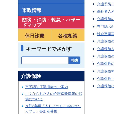
介護予防
市政情報
高齢者入
介護保険
防災・消防・救急
・
ハザー
ドマップ
在宅紙お
総合事業
休日診療
各種相談
介護保険
キーワードでさがす
介護保険
介護保険
介護保険
介護保険
介護保険
介護保険
介護保険
市民認知症講演会のご案内
亡くなられた方の介護保険情報の提
供について
令和8年度「もしぇのん・あののん
カフェ」参加者募集