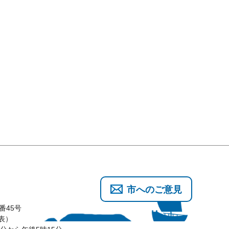
市へのご意見
番45号
代表）