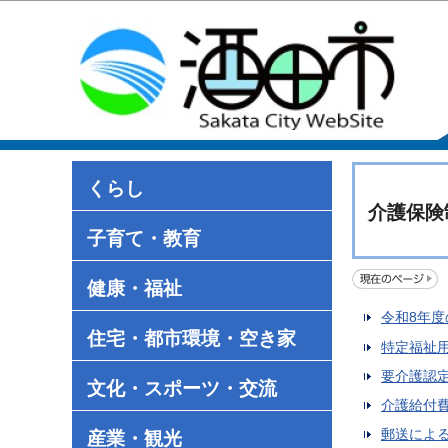
くらし
介護保険
子育て・教育
健康・福祉
令和8年
住宅・都市環境・空き家
特定福祉
要介護認
文化・スポーツ・交流
介護給付
郵送によ
産業・観光