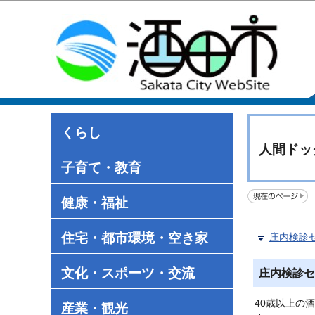
くらし
人間ドッ
子育て・教育
健康・福祉
住宅・都市環境・空き家
庄内検診
文化・スポーツ・交流
庄内検診セ
40歳以上の
産業・観光