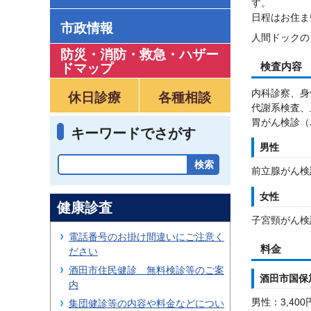
す。
日程はお住ま
市政情報
人間ドックの
防災・消防・救急
・
ハザー
ドマップ
検査内容
内科診察、身
休日診療
各種相談
代謝系検査、
胃がん検診（
キーワードでさがす
男性
前立腺がん検
女性
健康診査
子宮頸がん検
電話番号のお掛け間違いにご注意く
料金
ださい
酒田市住民健診 無料検診等のご案
酒田市国保
内
男性：3,40
集団健診等の内容や料金などについ