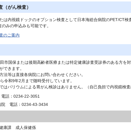
検査（がん検査）
たは内視鏡ドックのオプション検査として日本海総合病院のPET/CT
T検査のみの申込みも可能です。
検査のご案内
酒田市国保または後期高齢者医療または特定健康診査受診券のある方を
ができます。
方法等は直接各病院にお問い合わせください。
から令和9年2月まで随時受付しています。
ではバリウムによる胃がん検診はありません。（自己負担で内視鏡検査
話：0234-22-3051
 電話：0234-43-3434
健康課 成人保健係