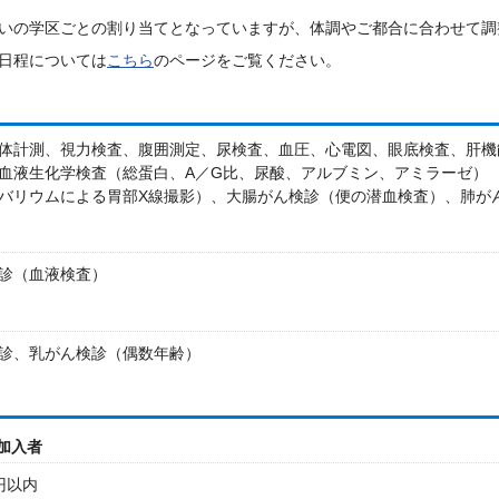
いの学区ごとの割り当てとなっていますが、体調やご都合に合わせて調
日程については
こちら
のページをご覧ください。
体計測、視力検査、腹囲測定、尿検査、血圧、心電図、眼底検査、肝機
血液生化学検査（総蛋白、A／G比、尿酸、アルブミン、アミラーゼ）
バリウムによる胃部X線撮影）、大腸がん検診（便の潜血検査）、肺が
診（血液検査）
診、乳がん検診（偶数年齢）
加入者
0円以内