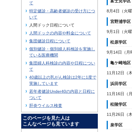
富士見学区
て
8月4日（火
特定健診・高齢者健診の受け方につ
いて
宮野浦学区
人間ドック日程について
9月1日（火
人間ドックの内容や料金について
集団健診日程について
松原学区
個別健診・個別婦人科検診を実施し
9月14日（月
ている医療機関
亀ケ崎地区
集団婦人科検診の内容や日程につい
て
11月12日（
40歳以上の乳がん検診は2年に1度で
実施しています
浜田学区
若年者健診Under40の内容と日程に
11月16日（
ついて
松陵学区
肝炎ウイルス検査
11月26日（
このページを見た人は
こんなページも見ています
泉学区