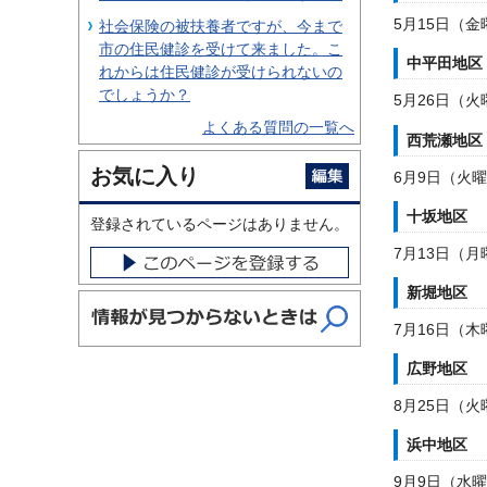
5月15日（金
社会保険の被扶養者ですが、今まで
市の住民健診を受けて来ました。こ
中平田地区
れからは住民健診が受けられないの
でしょうか？
5月26日（
よくある質問の一覧へ
西荒瀬地区
お気に入り
6月9日（火曜
十坂地区
登録されているページはありません。
7月13日（月
新堀地区
7月16日（
広野地区
8月25日（火
浜中地区
9月9日（水