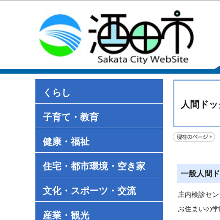
くらし
人間ドッ
子育て・教育
健康・福祉
住宅・都市環境・空き家
一般人間ド
文化・スポーツ・交流
庄内検診セン
お住まいの学
産業・観光