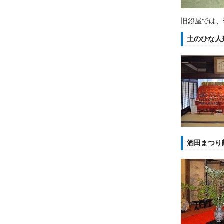
旧鐙屋では、
土のひな人
酒田まつり