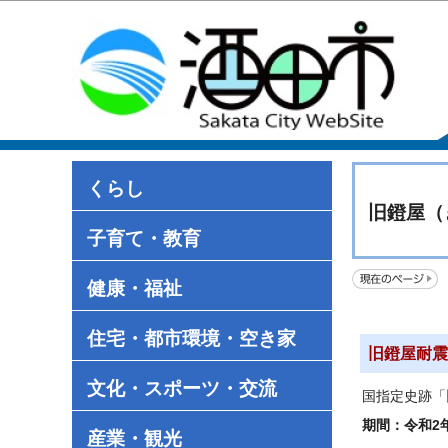
くらし
旧鐙屋（
子育て・教育
健康・福祉
住宅・都市環境・空き家
旧鐙屋耐震
文化・スポーツ・交流
国指定史跡「
期間：令和2
産業・観光