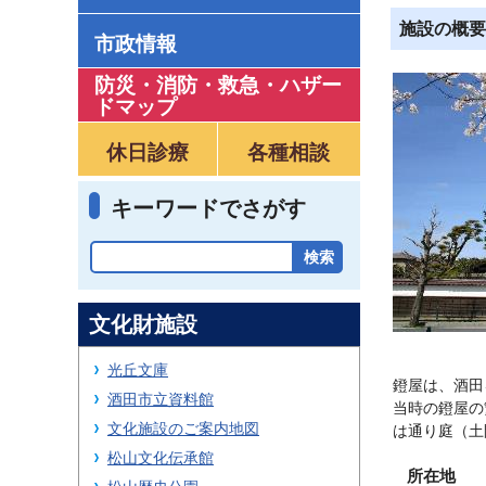
施設の概要
市政情報
防災・消防・救急
・
ハザー
ドマップ
休日診療
各種相談
キーワードでさがす
文化財施設
光丘文庫
鐙屋は、酒田
酒田市立資料館
当時の鐙屋の
文化施設のご案内地図
は通り庭（土
松山文化伝承館
所在地