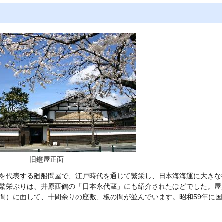
旧鐙屋正面
を代表する廻船問屋で、江戸時代を通じて繁栄し、日本海海運に大きな
繁栄ぶりは、井原西鶴の「日本永代蔵」にも紹介されたほどでした。屋
間）に面して、十間余りの座敷、板の間が並んでいます。昭和59年に