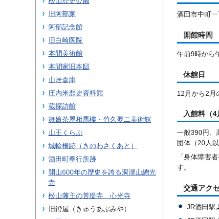
松山歴史公園
旧阿部家
酒田市中町一丁
阿部記念館
開館時間
旧白崎医院
本間美術館
午前9時から午
本間家旧本邸
休館日
山居倉庫
庄内米歴史資料館
12月から2
蔵探訪館
入館料（4
舞娘茶屋相馬樓・竹久夢二美術館
山王くらぶ
一般390円、
団体（20人以
城輪柵跡（きのわさくあと）
「身体障害者
酒田町奉行所跡
す。
開山600年の歴史を誇る洞瀧山總光
寺
交通アク
松山藩主の菩提寺 心光寺
JR酒田駅
旧鐙屋（きゅうあぶみや）