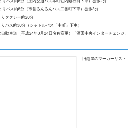
駅よりバス約8分（庄内交通バス本町荘内銀行前下車）徒歩2分
駅よりバス約8分（市営るんるんバス二番町下車）徒歩3分
りタクシー約20分
よりバス約30分（シャトルバス「中町」下車）
自動車道（平成24年3月24日名称変更）「酒田中央インターチェンジ」（
旧鐙屋のマーカーリスト