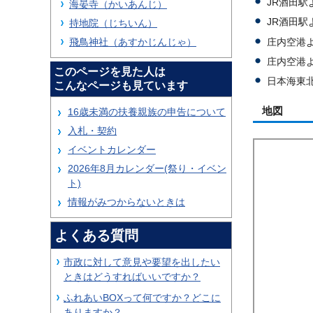
JR酒田
海晏寺（かいあんじ）
JR酒田
持地院（じちいん）
庄内空港よ
飛鳥神社（あすかじんじゃ）
庄内空港
このページを見た人は
日本海東北
こんなページも見ています
地図
16歳未満の扶養親族の申告について
入札・契約
イベントカレンダー
2026年8月カレンダー(祭り・イベン
ト)
情報がみつからないときは
よくある質問
市政に対して意見や要望を出したい
ときはどうすればいいですか？
ふれあいBOXって何ですか？どこに
ありますか？