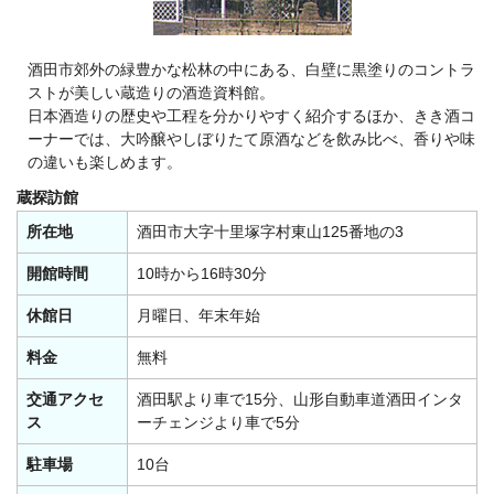
酒田市郊外の緑豊かな松林の中にある、白壁に黒塗りのコントラ
ストが美しい蔵造りの酒造資料館。
日本酒造りの歴史や工程を分かりやすく紹介するほか、きき酒コ
ーナーでは、大吟醸やしぼりたて原酒などを飲み比べ、香りや味
の違いも楽しめます。
蔵探訪館
所在地
酒田市大字十里塚字村東山125番地の3
開館時間
10時から16時30分
休館日
月曜日、年末年始
料金
無料
交通アクセ
酒田駅より車で15分、山形自動車道酒田インタ
ス
ーチェンジより車で5分
駐車場
10台