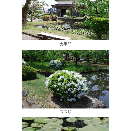
大手門
つつじ