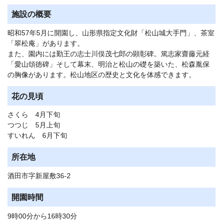
施設の概要
昭和57年5月に開園し、山形県指定文化財「松山城大手門」、茶室
「翠松庵」があります。
また、園内には勤王の志士川俣茂七郎の顕彰碑。篤志家齋藤元経
「愛山頌徳碑」そして幕末、明治と松山の礎を築いた、松森胤保
の胸像があります。松山地区の歴史と文化を体感できます。
花の見頃
さくら 4月下旬
つつじ 5月上旬
すいれん 6月下旬
所在地
酒田市字新屋敷36-2
開園時間
9時00分から16時30分