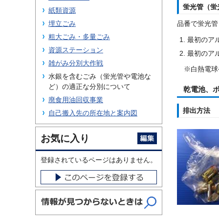
蛍光管（蛍
紙類資源
埋立ごみ
品番で蛍光管
粗大ごみ・多量ごみ
最初のア
資源ステーション
最初のアル
雑がみ分別大作戦
※白熱電球や
水銀を含むごみ（蛍光管や電池な
ど）の適正な分別について
乾電池、
廃食用油回収事業
排出方法
自己搬入先の所在地と案内図
お気に入り
登録されているページはありません。