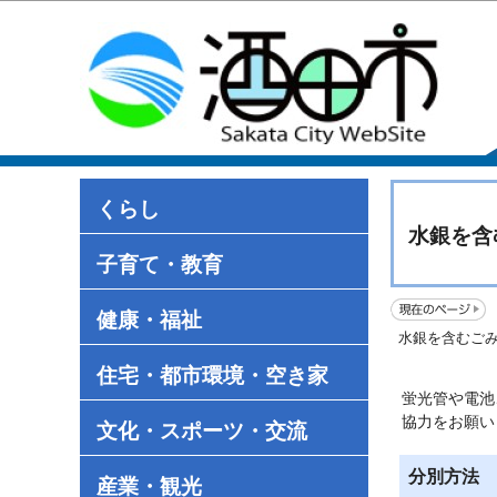
くらし
水銀を含
子育て・教育
健康・福祉
水銀を含むご
住宅・都市環境・空き家
蛍光管や電池
協力をお願い
文化・スポーツ・交流
分別方法
産業・観光