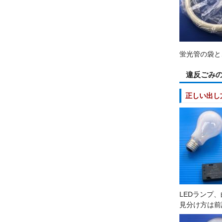
蛍光管の袋と
違反ごみの
正しい出し
LEDランプ
見分け方は前