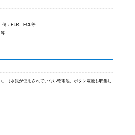
：FLR、FCL等
G等
い。（水銀が使用されていない乾電池、ボタン電池も収集し