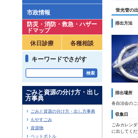
蛍光管の
市政情報
排出方法
防災・消防・救急
・
ハザー
ドマップ
休日診療
各種相談
キーワードでさがす
ごみと資源の分け方・出し
排出場所
方事典
各自治会のご
ごみと資源の分け方・出し方事典
収集日
もやすごみ
ごみカレンダ
資源物
に出してくだ
ペットボトル