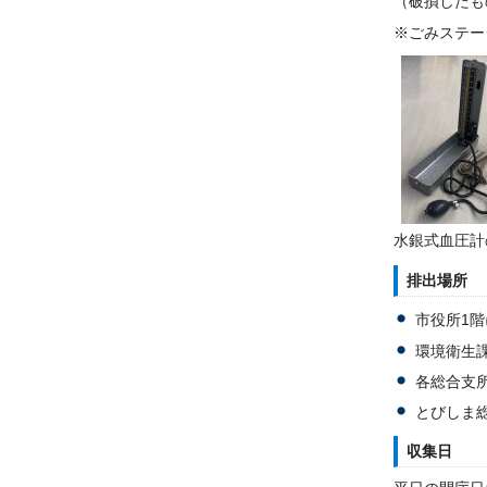
（破損したも
※ごみステー
水銀式血圧計
排出場所
市役所1
環境衛生
各総合支
とびしま
収集日