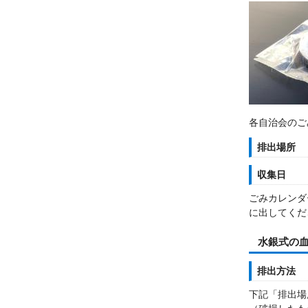
各自治会のご
排出場所
収集日
ごみカレンダ
に出してくだ
水銀式の
排出方法
下記「排出場