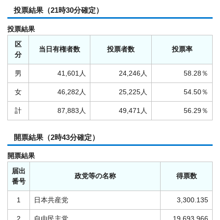
投票結果（21時30分確定）
投票結果
区
当日有権者数
投票者数
投票率
分
男
41,601人
24,246人
58.28％
女
46,282人
25,225人
54.50％
計
87,883人
49,471人
56.29％
開票結果（2時43分確定）
開票結果
届出
政党等の名称
得票数
番号
1
日本共産党
3,300.135
2
自由民主党
19,693.966