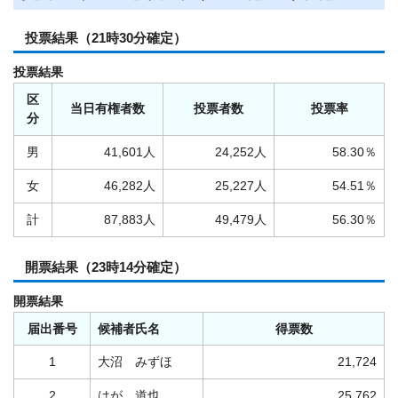
投票結果（21時30分確定）
投票結果
区
当日有権者数
投票者数
投票率
分
男
41,601人
24,252人
58.30％
女
46,282人
25,227人
54.51％
計
87,883人
49,479人
56.30％
開票結果（23時14分確定）
開票結果
届出番号
候補者氏名
得票数
1
大沼 みずほ
21,724
2
はが 道也
25,762