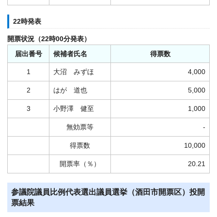
22時発表
開票状況（22時00分発表）
届出番号
候補者氏名
得票数
1
大沼 みずほ
4,000
2
はが 道也
5,000
3
小野澤 健至
1,000
無効票等
-
得票数
10,000
開票率（％）
20.21
参議院議員比例代表選出議員選挙（酒田市開票区）投開
票結果