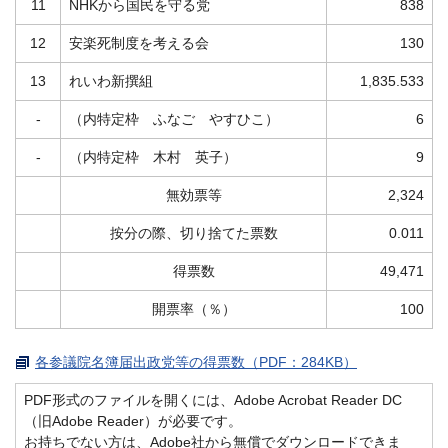
11
NHKから国民を守る党
838
12
安楽死制度を考える会
130
13
れいわ新撰組
1,835.533
-
（内特定枠 ふなご やすひこ）
6
-
（内特定枠 木村 英子）
9
無効票等
2,324
按分の際、切り捨てた票数
0.011
得票数
49,471
開票率（％）
100
各参議院名簿届出政党等の得票数（PDF：284KB）
PDF形式のファイルを開くには、Adobe Acrobat Reader DC
（旧Adobe Reader）が必要です。
お持ちでない方は、Adobe社から無償でダウンロードできま