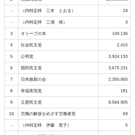
-
（内特定枠 三木 とおる）
24
-
（内特定枠 三浦 靖）
3
3
オリーブの木
149.136
4
社会民主党
2,415
5
公明党
3,924.133
6
国民民主党
3,675.231
7
日本維新の会
2,350.950
8
幸福実現党
181
9
立憲民主党
8,584.905
10
労働の解放をめざす労働者党
69
-
（内特定枠 伊藤 恵子）
5