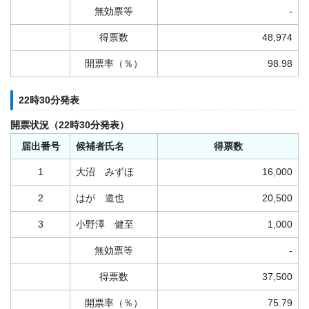
無効票等
-
得票数
48,974
開票率（％）
98.98
22時30分発表
開票状況（22時30分発表）
届出番号
候補者氏名
得票数
1
大沼 みずほ
16,000
2
はが 道也
20,500
3
小野澤 健至
1,000
無効票等
-
得票数
37,500
開票率（％）
75.79