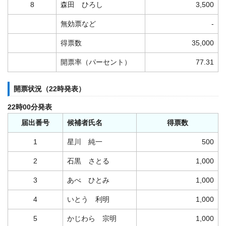
8
森田 ひろし
3,500
無効票など
-
得票数
35,000
開票率（パーセント）
77.31
開票状況（22時発表）
22時00分発表
届出番号
候補者氏名
得票数
1
星川 純一
500
2
石黒 さとる
1,000
3
あべ ひとみ
1,000
4
いとう 利明
1,000
5
かじわら 宗明
1,000