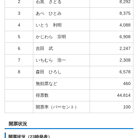
2
石黒 さとる
8,292
3
あべ ひとみ
8,375
4
いとう 利明
4,088
5
かじわら 宗明
6,908
6
吉田 武
2,247
7
いちむら 浩一
2,308
8
森田 ひろし
6,578
無効票など
460
得票数
44,814
開票率（パーセント）
100
開票状況
開票状況（23時発表）