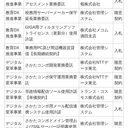
入札
推進事業
アセスメント業務委託
報株式会社
教育DX
校務用サーバーメーカー保守
株式会社管理シ
随意
推進事業
延長業務委託
ステム
契約
GIGA用フィルタリングソフ
教育DX
株式会社メコム
トライセンス（更新分）使用
入札
推進事業
酒田支店
許諾
教育DX
事務用PC及び周辺機器賃貸
株式会社管理シ
入札
推進事業
借【長期継続契約】
ステム
デジタル
株式会社NTTデ
随意
さかたコンポ開発業務委託
変革事業
ータ東北
契約
デジタル
さかたコンポ保守運用業務委
株式会社NTTデ
随意
変革事業
託
ータ東北
契約
デジタル
市政情報配信ツール使用許諾
トランス・コス
随意
変革事業
【単価契約】
モス株式会社
契約
デジタル
さかたコンポ用メール配信連
株式会社管理シ
入札
変革事業
携システム使用許諾
ステム
さかたコンポドメイン管理お
デジタル
株式会社管理シ
随意
よびSSLサーバー証明書使用