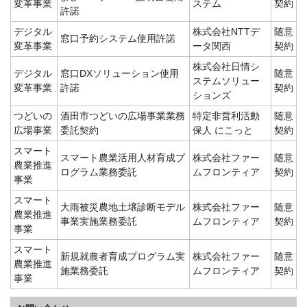
変革事業
ステム
契約
許諾
デジタル
株式会社NTTデ
随意
窓口予約システム使用許諾
変革事業
ータ関西
契約
株式会社日情シ
デジタル
窓口DXソリューション使用
随意
ステムソリュー
変革事業
許諾
契約
ションズ
つどいの
酒田市つどいの広場事業業務
特定非営利活動
随意
広場事業
委託契約
保人 にこっと
契約
スマート
スマート農業活用人材育成プ
株式会社ファー
随意
農業推進
ログラム業務委託
ムフロンティア
契約
事業
スマート
大雨被災農地土壌診断モデル
株式会社ファー
随意
農業推進
事業実施業務委託
ムフロンティア
契約
事業
スマート
新規就農者育成プログラム実
株式会社ファー
随意
農業推進
施業務委託
ムフロンティア
契約
事業