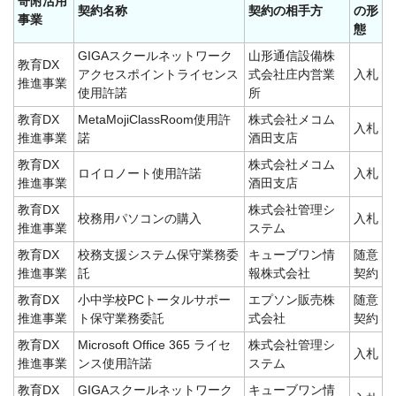
寄附活用
契約名称
契約の相手方
の形
事業
態
GIGAスクールネットワーク
山形通信設備株
教育DX
アクセスポイントライセンス
式会社庄内営業
入札
推進事業
使用許諾
所
教育DX
MetaMojiClassRoom使用許
株式会社メコム
入札
推進事業
諾
酒田支店
教育DX
株式会社メコム
ロイロノート使用許諾
入札
推進事業
酒田支店
教育DX
株式会社管理シ
校務用パソコンの購入
入札
推進事業
ステム
教育DX
校務支援システム保守業務委
キューブワン情
随意
推進事業
託
報株式会社
契約
教育DX
小中学校PCトータルサポー
エプソン販売株
随意
推進事業
ト保守業務委託
式会社
契約
教育DX
Microsoft Office 365 ライセ
株式会社管理シ
入札
推進事業
ンス使用許諾
ステム
教育DX
GIGAスクールネットワーク
キューブワン情