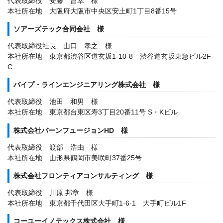
代表取締役 安藤 昌幸 様
本社所在地 大阪府大阪市中央区安土町1丁目8番15号
ソアーズテック合同会社 様
代表取締役社長 山口 孝之 様
本社所在地 東京都渋谷区道玄坂1-10-8 渋谷道玄坂東急ビル2F-
C
パイプ・ラインエンジニアリング株式会社 様
代表取締役 池田 和男 様
本社所在地 東京都台東区寿3丁目20番11号 S・Kビル
株式会社バーンフュージョンHD 様
代表取締役 渡部 浩由 様
本社所在地 山形県鶴岡市美咲町37番25号
株式会社フロンティアコンサルティング 様
代表取締役 川原 邦章 様
本社所在地 東京都千代田区大手町1‐6‐1 大手町ビル1F
コーユーイノテックス株式会社 様