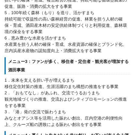
担い手の確保・育成、複合経営の推進、持続可能な循環型農業の
促進、販路・消費の拡大をする事業
5．100年続く森林（もり）を造り、活かすまち
持続可能で収益性の高い森林経営の促進、林業を担う人材の確
保・育成、酒田産木材の安定供給体制づくりと利用促進、森林環
境の保全をする事業
6．恵み豊かな水産を活かすまち
水産業を担う人材の確保・育成、水産資源の確保とブランド化、
庄内浜産水産物の認知度向上・消費拡大をする事業
メニュー3：ファンが多く、移住者・定住者・観光客が増加する
酒田事業
1．未来を支える担い手が増えるまち
移住定住対策の推進、生涯活躍のまち構想の推進をする事業
2．「おもてなし」があふれ、交流でうるおうまち
観光地域づくりの推進、交流およびシティプロモーションの推進
をする事業
3．「港」発の交流で賑わうまち
みなとオアシス等を活用した賑わい創出、庄内空港の利便性向
上、クルーズ船の誘致による賑わい創出をする事業