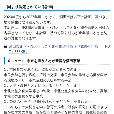
国より認定されている計画
2023年度から2027年度にかけて、酒田市は以下の計画に基づき、
地方創生に取り組んでいます。
本計画は、第2期酒田市まち・ひと・しごと創生総合戦略と同様の
内容となっており、本計画に基づく取り組みが企業版ふるさと納
税の対象となります。
酒田市まち・ひと・しごと創生推進計画（地域再生計画）（PD
F：538KB）
メニュー1：未来を担う人材が豊富な酒田事業
1．市民参加があふれ、協働が広がる公益のまち
市民参加を促す広報・広聴の充実、市民参加の推進と協働が広が
る環境づくり、市民活動の支援をする事業
2．大学・高校とともにつくる「ひと」と「まち」
東北公益文科大学等との連携、東北公益文科大学の公立化、高等
学校との連携をする事業
3．公益の心を持ち明日をひらく子どもたちを育むまち
「いのち」の大切さを学ぶ教育の推進、社会の変化に対応できる
確かな学力の育成、豊かな心と健やかな体の育成、共生社会の実