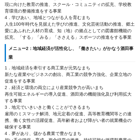
現に向けた教育の推進、スクール・コミュニティの拡充、学校教
育環境の整備推進をする事業
4．学びあい、地域とつながる人を育むまち
人生100年時代を見据えた学びの推進、文化芸術活動の推進、郷土
愛にあふれた人材の育成、知（地）の拠点としての図書館機能の
拡充、「する」「みる」「ささえる」スポーツの推進をする事業
メニュー2：地域経済が活性化し、「働きたい」がかなう酒田事
業
1．地域経済を牽引する商工業が元気なまち
新たな産業やビジネスの創出、商工業の競争力強化、企業立地の
促進をする事業
2．経済と環境の両立により産業競争力が高いまち
再生可能エネルギーの導入促進、酒田港の機能強化及び利用拡大
する事業
3．地元でいきいきと働くことができるまち
雇用のミスマッチ解消、地元定着の促進、高等教育機関等との連
携、働く女性の活躍促進、高年齢者および障がい者の就業機会の
確保する事業
4．夢があり、儲かる農業で豊かなまち