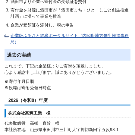
酒田市より企業へ寄付金の受領証を交付
寄付金を財源に酒田市が「酒田市まち・ひと・しごと創生推進
計画」に沿って事業を推進
企業が受領証を添付し、税の申告
企業版ふるさと納税ポータルサイト（内閣府地方創生推進事務
局）
過去の実績
これまで、下記の企業様よりご寄附を頂戴しました。
心より感謝申し上げます。誠にありがとうございました。
※寄付年月日順
※役職は寄附受領日時点
2026（令和8）年度
株式会社高輝工業 様
代表取締役 高橋 直幹 様
本社所在地 山形県東田川郡三川町大字押切新田字五反98-1