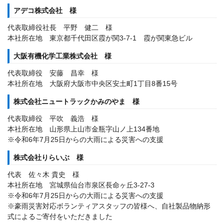
アデコ株式会社 様
代表取締役社長 平野 健二 様
本社所在地 東京都千代田区霞が関3-7-1 霞が関東急ビル
大阪有機化学工業株式会社 様
代表取締役 安藤 昌幸 様
本社所在地 大阪府大阪市中央区安土町1丁目8番15号
株式会社ニュートラックかみのやま 様
代表取締役 平吹 義浩 様
本社所在地 山形県上山市金瓶字山ノ上134番地
※令和6年7月25日からの大雨による災害への支援
株式会社りらいぶ 様
代表 佐々木 貴史 様
本社所在地 宮城県仙台市泉区長命ヶ丘3-27-3
※令和6年7月25日からの大雨による災害への支援
※豪雨災害対応ボランティアスタッフの皆様へ、自社製品物納形
式によるご寄付をいただきました