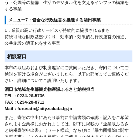
う・公園等の整備、生活のデジタル化を支えるインフラの構築を
する事業
メニュー7：健全な行政経営を推進する酒田事業
1．業質の高い行政サービスが持続的に提供されるまち
持続可能な財政基盤づくり、効率的・効果的な行政運営の推進、
公共施設の適正化をする事業
相談窓口
本市の取組みおよび制度趣旨にご賛同いただき、寄附についてご
検討を頂ける場合がございましたら、以下の部署までご連絡くだ
さい。詳細についてご説明いたします。
酒田市地域創生部観光物産課ふるさと納税担当
TEL：0234-26-5736
FAX：0234-28-8711
Mail：furusato@city.sakata.lg.jp
また、寄附の申出にあたり事前に申請書類の確認・記入をご希望
されます企業様におかれましては、以下に掲載の『企業版ふるさ
と納税寄附申出書』（ワード様式）ならびに『暴力団排除に関す
る誓約書』（エクセル様式）をご使用いただきますようお願いい