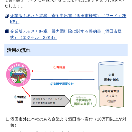
たします。
企業版ふるさと納税 寄附申出書（酒田市様式）（ワード：25
KB）
企業版ふるさと納税 暴力団排除に関する誓約書（酒田市様
式）（エクセル：22KB）
活用の流れ
酒田市外に本社のある企業より酒田市へ寄付（10万円以上が対
象）