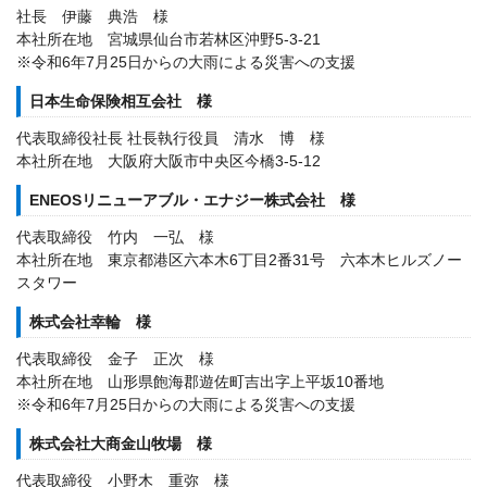
社長 伊藤 典浩 様
本社所在地 宮城県仙台市若林区沖野5-3-21
※令和6年7月25日からの大雨による災害への支援
日本生命保険相互会社 様
代表取締役社長 社長執行役員 清水 博 様
本社所在地 大阪府大阪市中央区今橋3-5-12
ENEOSリニューアブル・エナジー株式会社 様
代表取締役 竹内 一弘 様
本社所在地 東京都港区六本木6丁目2番31号 六本木ヒルズノー
スタワー
株式会社幸輪 様
代表取締役 金子 正次 様
本社所在地 山形県飽海郡遊佐町吉出字上平坂10番地
※令和6年7月25日からの大雨による災害への支援
株式会社大商金山牧場 様
代表取締役 小野木 重弥 様