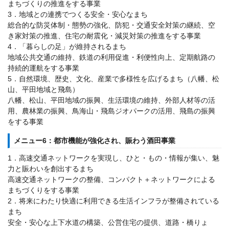
まちづくりの推進をする事業
3．地域との連携でつくる安全・安心なまち
総合的な防災体制・態勢の強化、防犯・交通安全対策の継続、空
き家対策の推進、住宅の耐震化・減災対策の推進をする事業
4．「暮らしの足」が維持されるまち
地域公共交通の維持、鉄道の利用促進・利便性向上、定期航路の
持続的運航をする事業
5．自然環境、歴史、文化、産業で多様性を広げるまち（八幡、松
山、平田地域と飛島）
八幡、松山、平田地域の振興、生活環境の維持、外部人材等の活
用、農林業の振興、鳥海山・飛島ジオパークの活用、飛島の振興
をする事業
メニュー6：都市機能が強化され、賑わう酒田事業
1．高速交通ネットワークを実現し、ひと・もの・情報が集い、魅
力と賑わいを創出するまち
高速交通ネットワークの整備、コンパクト＋ネットワークによる
まちづくりをする事業
2．将来にわたり快適に利用できる生活インフラが整備されている
まち
安全・安心な上下水道の構築、公営住宅の提供、道路・橋りょ