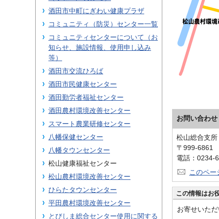
酒田市中町にぎわい健康プラザ
コミュニティ（防災）センター一覧
コミュニティセンターについて（お
知らせ、施設情報、使用申し込み
等）
酒田市交流ひろば
酒田市民健康センター
酒田勤労者福祉センター
酒田農村環境改善センター
お問い合わせ
スマート農業研修センター
八幡保健センター
松山総合支所
〒999-686
八幡タウンセンター
電話：0234-6
松山健康福祉センター
このペー
松山農村環境改善センター
ひらたタウンセンター
この情報はお
平田農村環境改善センター
お寄せいただ
とびしま総合センター使用に関する