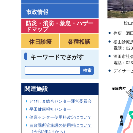
市政情報
防災・消防・救急
・
ハザー
松山
ドマップ
住所 酒
休日診療
各種相談
松山診療
電話：0234
キーワードでさがす
酒田市社
電話：0234
デイサー
関連施設
とびしま総合センター運営委員会
平田健康福祉センター
健康センター使用料改定について
農政課所管施設の使用料について
（令和7年4月から）