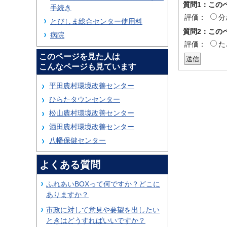
質問1：この
手続き
評価：
分
とびしま総合センター使用料
質問2：この
病院
評価：
た
このページを見た人は
こんなページも見ています
平田農村環境改善センター
ひらたタウンセンター
松山農村環境改善センター
酒田農村環境改善センター
八幡保健センター
よくある質問
ふれあいBOXって何ですか？どこに
ありますか？
市政に対して意見や要望を出したい
ときはどうすればいいですか？