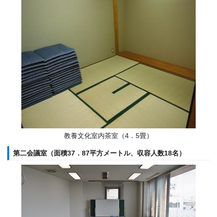
教養文化室内茶室（4．5畳）
第二会議室（面積37．87平方メートル、収容人数18名）