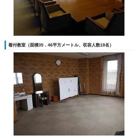
着付教室（面積35．46平方メートル、収容人数18名）