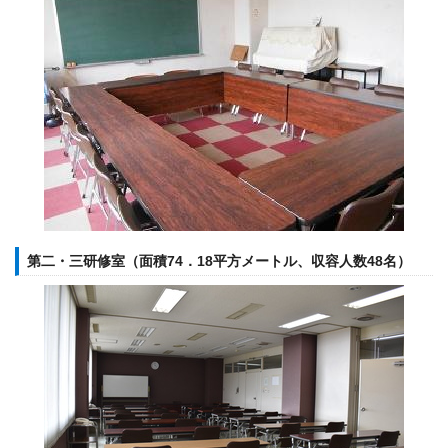
第二・三研修室（面積74．18平方メートル、収容人数48名）