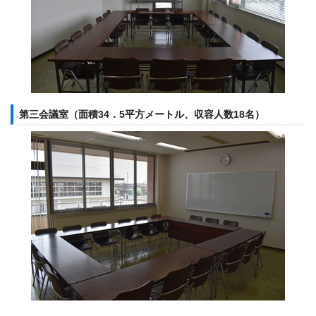
第三会議室（面積34．5平方メートル、収容人数18名）