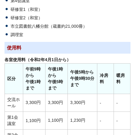
第4会議室
研修室1（和室）
研修室2（和室）
市立図書館八幡分館（蔵書約21,000冊）
調理室
使用料
各室使用料（令和2年4月1日から）
午前9時
午後1時
午後5時から
から
から
冷房
暖房
午後9時30分
区分
午後1時
午後5時
料
料
まで
まで
まで
交流ホ
3,300円
3,300円
3,300円
-
-
ール
第1会
1,100円
1,230円
1,100円
-
-
議室