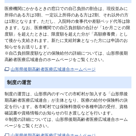
医療機関にかかるときの窓口での自己負担の割合は、現役並みに
所得のある方は3割、一定以上所得のある方は2割、それ以外の方
は1割となります。ただし、入院時の食事代や差額ベッド代等は除
きます。なお、医療機関での自己負担額の合計が「1か月ごとの限
度額」を超えたときは、限度額を超えた分が「高額療養費」とし
て後から支給されます。新たに支給対象となった方には申請のお
知らせをお送りします。
※自己負担限度額などの保険給付の詳細については、山形県後期
高齢者医療広域連合のホームページをご覧ください。
山形県後期高齢者医療広域連合ホームページ
制度の運営
制度の運営は、山形県内のすべての市町村が加入する「山形県後
期高齢者医療広域連合」が主体となり、医療の給付や保険料の決
定を行います。各市町村では保険料徴収や各種申請の受付、資格
確認書や資格情報のお知らせの引き渡しなどを行います。
※制度の詳細については、山形県後期高齢者医療広域連合ホーム
ページをご覧ください。
山形県後期高齢者医療広域連合ホームページ