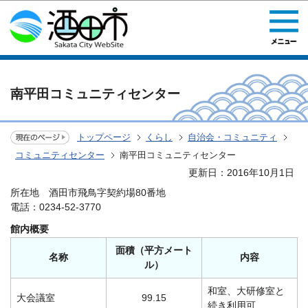
このページの本文へ移動
南平田コミュニティセンター
トップページ
くらし
自治会・コミュニティ
コミュニティセンター
南平田コミュニティセンター
更新日：2016年10月1日
所在地 酒田市飛鳥字契約場80番地
電話：0234-52-3770
館内概要
面積（平方メート
名称
内容
ル）
和室、大研修室と
大会議室
99.15
続き利用可