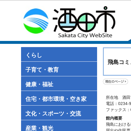
くらし
飛島コミ
子育て・教育
健康・福祉
所在地 酒田
住宅・都市環境・空き家
電話：0234-9
ファックス：02
文化・スポーツ・交流
館内概要
飛島における
産業・観光
届出や住民票