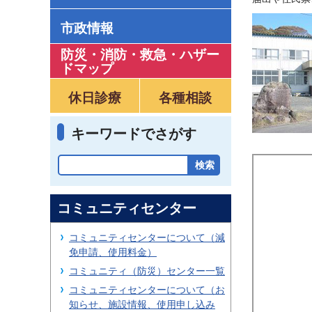
市政情報
防災・消防・救急
・
ハザー
ドマップ
休日診療
各種相談
キーワードでさがす
コミュニティセンター
コミュニティセンターについて（減
免申請、使用料金）
コミュニティ（防災）センター一覧
コミュニティセンターについて（お
知らせ、施設情報、使用申し込み