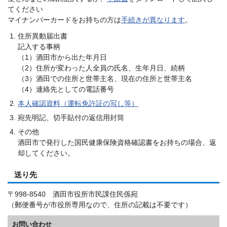
てください
マイナンバーカードをお持ちの方は
手続きが異なります
。
住所異動届出書
記入する事柄
（1）酒田市から出た年月日
（2）住所が変わった人全員の氏名、生年月日、続柄
（3）酒田での住所と世帯主名、現在の住所と世帯主名
（4）連絡先としての電話番号
本人確認資料（運転免許証の写し等）
宛先明記、切手貼付の返信用封筒
その他
酒田市で発行した国民健康保険資格確認書をお持ちの場合、返
却してください。
送り先
〒998-8540 酒田市役所市民課住民係宛
（郵便番号が市役所専用なので、住所の記載は不要です）
お問い合わせ