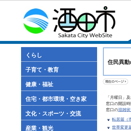
くらし
住民異動
子育て・教育
健康・福祉
「月曜日」及
住宅・都市環境・空き家
窓口の開設時
窓口の
混雑状
文化・スポーツ・交流
転居届（
世帯変更
産業・観光