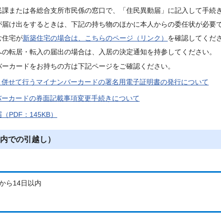
民課または各総合支所市民係の窓口で、「住民異動届」に記入して手続
が届け出をするときは、下記の持ち物のほかに本人からの委任状が必要
む住宅が
新築住宅の場合は、こちらのページ（リンク）
を確認してくだ
への転居・転入の届出の場合は、入居の決定通知を持参してください。
バーカードをお持ちの方は下記ページをご確認ください。
と併せて行うマイナンバーカードの署名用電子証明書の発行について
バーカードの券面記載事項変更手続きについて
（PDF：145KB）
内での引越し）
から14日以内