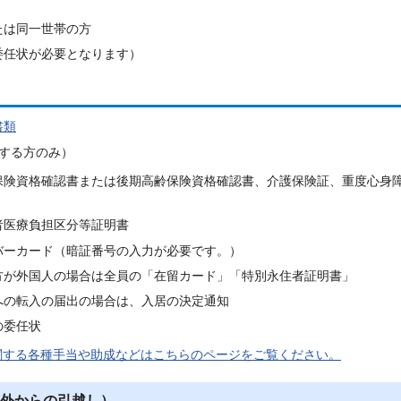
たは同一世帯の方
委任状が必要となります）
書類
する方のみ）
保険資格確認書または後期高齢保険資格確認書、介護保険証、重度心身
者医療負担区分等証明書
バーカード（暗証番号の入力が必要です。）
方が外国人の場合は全員の「在留カード」「特別永住者証明書」
への転入の届出の場合は、入居の決定通知
の委任状
関する各種手当や助成などはこちらのページをご覧ください。
外からの引越し）