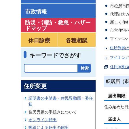
市役所市
市政情報
代理の方
防災・消防・救急
・
ハザー
新しく住
ドマップ
市営住宅
マイナン
休日診療
各種相談
住所異動
キーワードでさがす
マイナン
住民異動届
転居届（市
住所変更
届出期限
証明書の申請書・住民異動届・委任
状
住み始めた日
住民異動の手続きについて
届出人
オンライン転出
郵送による転出の届出