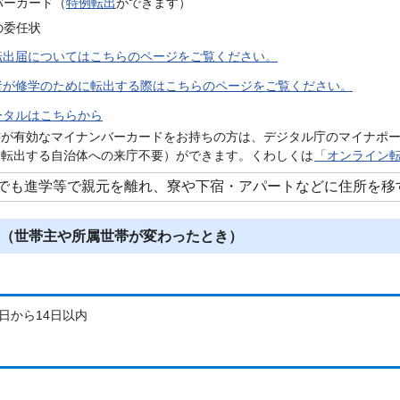
バーカード（
特例転出
ができます）
の委任状
転出届についてはこちらのページをご覧ください。
者が修学のために転出する際はこちらのページをご覧ください。
ータルはこちらから
書が有効なマイナンバーカードをお持ちの方は、デジタル庁のマイナポ
（転出する自治体への来庁不要）ができます。くわしくは
「オンライン
でも進学等で親元を離れ、寮や下宿・アパートなどに住所を移
（世帯主や所属世帯が変わったとき）
日から14日以内