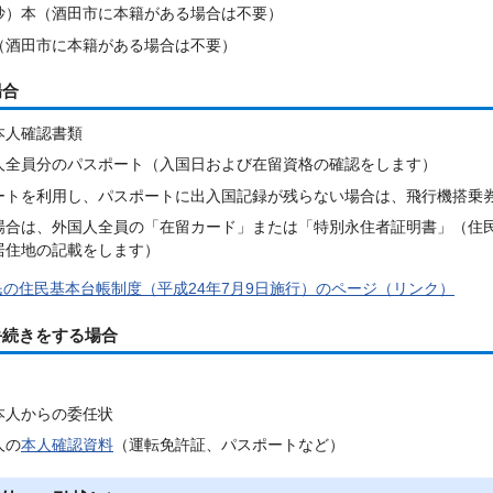
抄）本（酒田市に本籍がある場合は不要）
（酒田市に本籍がある場合は不要）
場合
本人確認書類
人全員分のパスポート（入国日および在留資格の確認をします）
ートを利用し、パスポートに出入国記録が残らない場合は、飛行機搭乗
場合は、外国人全員の「在留カード」または「特別永住者証明書」（住
居住地の記載をします）
の住民基本台帳制度（平成24年7月9日施行）のページ（リンク）
手続きをする場合
本人からの委任状
人の
本人確認資料
（運転免許証、パスポートなど）