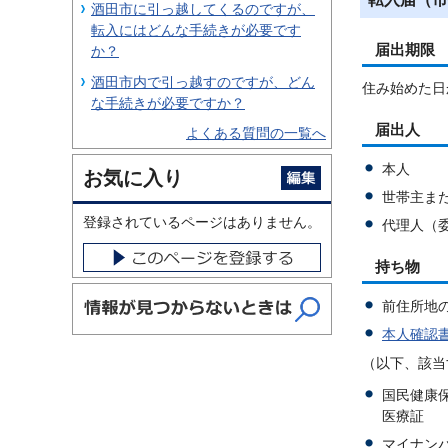
酒田市に引っ越してくるのですが、
転入にはどんな手続きが必要です
届出期限
か？
酒田市内で引っ越すのですが、どん
住み始めた日
な手続きが必要ですか？
届出人
よくある質問の一覧へ
本人
お気に入り
世帯主ま
登録されているページはありません。
代理人（
持ち物
前住所地
本人確認
（以下、該当
国民健康
医療証
マイナン