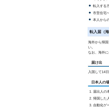
転入する
市営住宅
本人から
転入届（海
海外から帰国
い。
なお、海外に
届け出
入国して14
日本人の
届出人の
帰国した
自動化ゲ