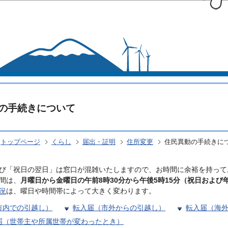
このページの本文へ移動
の手続きについて
トップページ
くらし
届出・証明
住所変更
住民異動の手続きに
び「祝日の翌日」は窓口が混雑いたしますので、お時間に余裕を持って
間は、
月曜日から金曜日の午前8時30分から午後5時15分（祝日および
況
は、曜日や時間帯によって大きく変わります。
市内での引越し）
転入届（市外からの引越し）
転入届（海
届（世帯主や所属世帯が変わったとき）