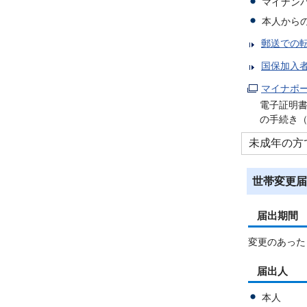
マイナン
本人から
郵送での
国保加入
マイナポ
電子証明
の手続き
未成年の方
世帯変更届
届出期間
変更のあった
届出人
本人