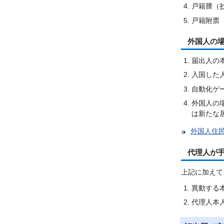
戸籍謄（
戸籍附票
外国人の
届出人の
入国した
自動化ゲ
外国人の
は新たな
外国人住民
代理人が
上記に加えて
異動する
代理人本