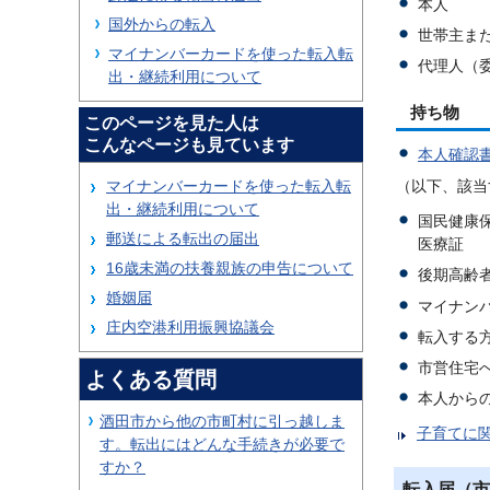
本人
国外からの転入
世帯主ま
マイナンバーカードを使った転入転
代理人（
出・継続利用について
持ち物
このページを見た人は
こんなページも見ています
本人確認
マイナンバーカードを使った転入転
（以下、該当
出・継続利用について
国民健康
郵送による転出の届出
医療証
16歳未満の扶養親族の申告について
後期高齢
婚姻届
マイナン
庄内空港利用振興協議会
転入する
市営住宅
よくある質問
本人から
酒田市から他の市町村に引っ越しま
子育てに
す。転出にはどんな手続きが必要で
すか？
転入届（市