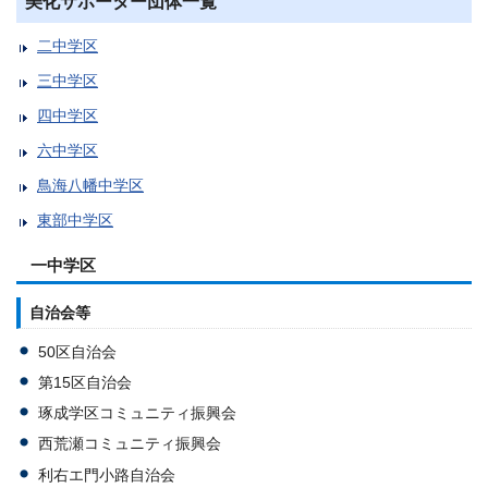
美化サポーター団体一覧
二中学区
三中学区
四中学区
六中学区
鳥海八幡中学区
東部中学区
一中学区
自治会等
50区自治会
第15区自治会
琢成学区コミュニティ振興会
西荒瀬コミュニティ振興会
利右エ門小路自治会