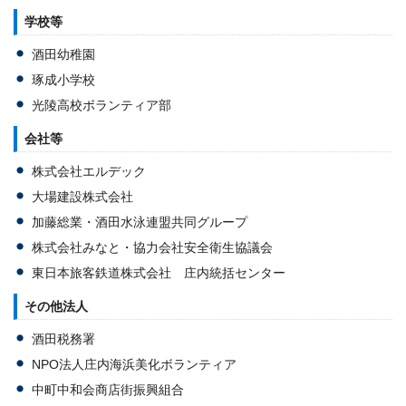
学校等
酒田幼稚園
琢成小学校
光陵高校ボランティア部
会社等
株式会社エルデック
大場建設株式会社
加藤総業・酒田水泳連盟共同グループ
株式会社みなと・協力会社安全衛生協議会
東日本旅客鉄道株式会社 庄内統括センター
その他法人
酒田税務署
NPO法人庄内海浜美化ボランティア
中町中和会商店街振興組合