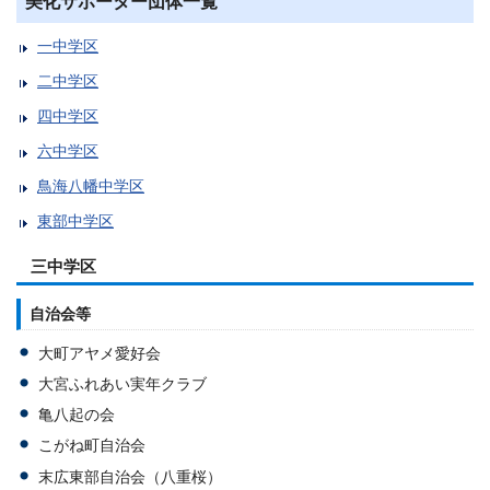
美化サポーター団体一覧
一中学区
二中学区
四中学区
六中学区
鳥海八幡中学区
東部中学区
三中学区
自治会等
大町アヤメ愛好会
大宮ふれあい実年クラブ
亀八起の会
こがね町自治会
末広東部自治会（八重桜）