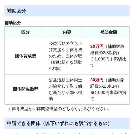
補助区分
補助区分
区分
内容
補助金額
公益活動の立ち上
20万円
（補助対象
げ支援や団体育成
経費の2/3以内）
団体育成型
のため、団体が取
※1,000円未満切捨
り組む新たな活動
て
へ補助
公益活動団体同士
30万円
（補助対象
が協働して取り組
経費の2/3以内）
団体間協働型
む新たな活動へ補
※1,000円未満切捨
助
て
団体育成型か団体間協働型のどちらかお選びください。
申請できる団体（以下いずれにも該当するもの）