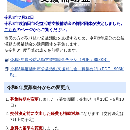
令和8年7月22日
令和8年度酒田市公益活動支援補助金の採択団体が決定しました。
こちら
のページからご覧ください。
市民の方が取り組む公益活動を支援するため、令和8年度分の公益
活動支援補助金の活用団体を募集します。
※令和8年度予算の成立を前提とします。
令和8年度公益活動支援補助金チラシ（PDF：893KB）
令和8年度酒田市公益活動支援補助金 募集要領（PDF：906K
B）
令和8年度募集分からの変更点
募集時期を変更
しました（募集期間：令和8年4月13日～5月18
日）
交付決定前に支出した経費も補助対象
になります（交付決定は
7月上旬予定）
旅費の基準を変更
しました