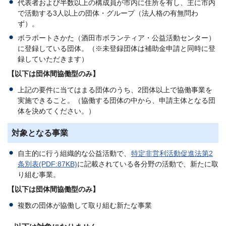
代表者および半数以上の構成員が市内に住所を有し、主に市内
で活動する3人以上の団体・グループ（法人格の有無問わ
ず）。
ボラポートさかた（酒田市ボランティア・公益活動センター）
に登録している団体。（※未登録団体は補助金申請と同時に登
録していただきます）
【以下は団体間協働型のみ】
上記の要件に当てはまる団体のうち、2団体以上で協働事業を
実施できること。（協働する団体の中から、申請主体となる団
体を決めてください。）
対象となる事業
自主的に行う組織的な公益活動で、
特定非営利活動促進法第2
条別表(PDF:87KB)
に記載されている各分野の活動で、新たに取
り組む事業。
【以下は団体間協働型のみ】
複数の団体が協働して取り組む新たな事業