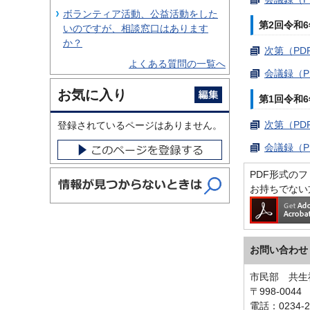
ボランティア活動、公益活動をした
第2回令和6
いのですが、相談窓口はあります
か？
次第（PDF
よくある質問の一覧へ
会議録（P
お気に入り
第1回令和6
次第（PDF
登録されているページはありません。
会議録（PD
PDF形式のファ
お持ちでない
お問い合わせ
市民部 共生
〒998-00
電話：0234-2