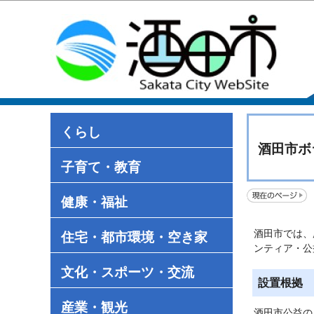
くらし
酒田市ボ
子育て・教育
健康・福祉
酒田市では、
住宅・都市環境・空き家
ンティア・公
文化・スポーツ・交流
設置根拠
産業・観光
酒田市公益の