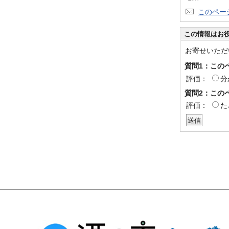
このペー
この情報はお
お寄せいただ
質問1：この
評価：
分
質問2：この
評価：
た