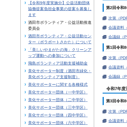
【令和9年度実施分】公益活動団体
第2回令和8
協働提案負担金事業の提案を募集し
ます
次第（PDF
酒田市ボランティア・公益活動推進
会議資料（
委員会
酒田市ボランティア・公益活動セン
会議録（P
ター（ボラポートさかた）について
第1回令和8
「美しいやまがたの海」クリーンア
ップ運動への参加について
次第（PDF
飛島ボランティア活動支援補助金
会議資料（P
美化サポーター制度（酒田市緑化・
会議録（P
美化ボランティア支援制度）
美化サポーターに関する各種様式
令和7年
美化サポーター団体（一中学区）
美化サポーター団体（二中学区）
第3回令和8
美化サポーター団体（三中学区）
次第（PDF
美化サポーター団体（四中学区）
会議資料（P
美化サポーター団体（六中学区）