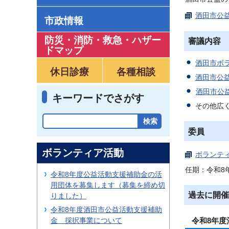
酒田市公益
市政情報
防災・消防・救急
・
ハザー
審議内容
ドマップ
酒田市ボ
休日診療
各種相談
酒田市公
酒田市公益
キーワードでさがす
その他広
委員
ボランティア活動
ボランティ
任期：令和8年
令和8年度公益活動支援補助金の活
用団体を募集します（募集を締め切
過去に開催
りました）
令和8年度酒田市公益活動支援補助
金 採択事業について
令和8年