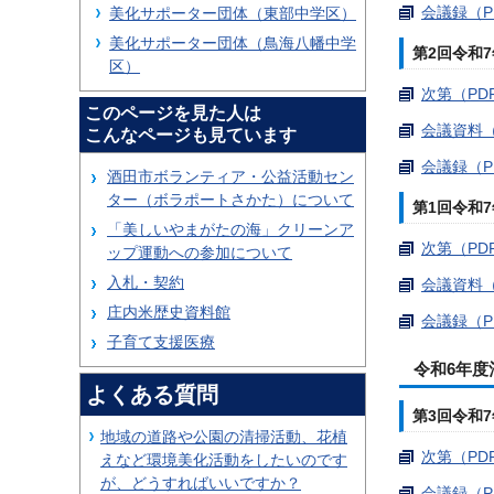
会議録（PD
美化サポーター団体（東部中学区）
美化サポーター団体（鳥海八幡中学
第2回令和7
区）
次第（PDF
このページを見た人は
会議資料（
こんなページも見ています
会議録（PD
酒田市ボランティア・公益活動セン
ター（ボラポートさかた）について
第1回令和7
「美しいやまがたの海」クリーンア
次第（PDF
ップ運動への参加について
入札・契約
会議資料（
庄内米歴史資料館
会議録（PD
子育て支援医療
令和6年
よくある質問
第3回令和7
地域の道路や公園の清掃活動、花植
次第（PDF
えなど環境美化活動をしたいのです
が、どうすればいいですか？
会議録（PD