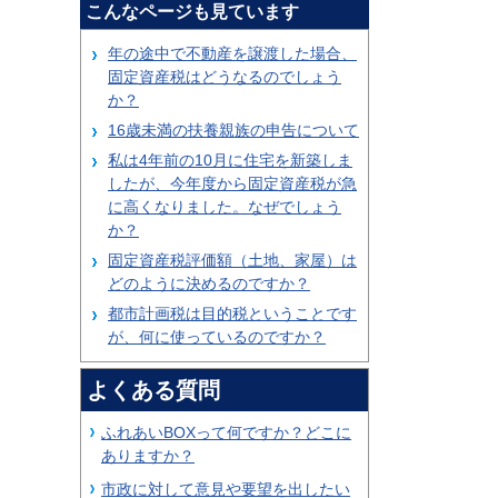
こんなページも見ています
年の途中で不動産を譲渡した場合、
固定資産税はどうなるのでしょう
か？
16歳未満の扶養親族の申告について
私は4年前の10月に住宅を新築しま
したが、今年度から固定資産税が急
に高くなりました。なぜでしょう
か？
固定資産税評価額（土地、家屋）は
どのように決めるのですか？
都市計画税は目的税ということです
が、何に使っているのですか？
よくある質問
ふれあいBOXって何ですか？どこに
ありますか？
市政に対して意見や要望を出したい