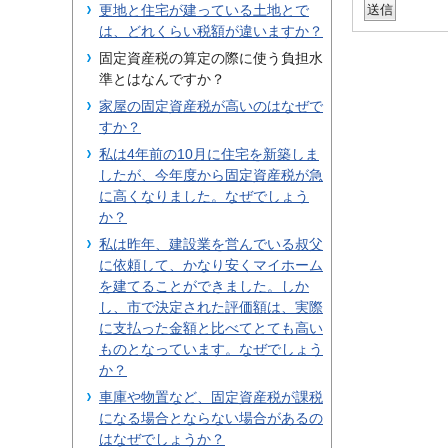
更地と住宅が建っている土地とで
は、どれくらい税額が違いますか？
固定資産税の算定の際に使う負担水
準とはなんですか？
家屋の固定資産税が高いのはなぜで
すか？
私は4年前の10月に住宅を新築しま
したが、今年度から固定資産税が急
に高くなりました。なぜでしょう
か？
私は昨年、建設業を営んでいる叔父
に依頼して、かなり安くマイホーム
を建てることができました。しか
し、市で決定された評価額は、実際
に支払った金額と比べてとても高い
ものとなっています。なぜでしょう
か？
車庫や物置など、固定資産税が課税
になる場合とならない場合があるの
はなぜでしょうか？