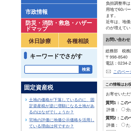
負担調整率は
用地で60パ
市政情報
ます。
近年は、地価
防災・消防・救急
・
ハザー
のが増えてい
ドマップ
お問い合わせ
休日診療
各種相談
総務部 税務
キーワードでさがす
〒998-854
電話：0234-2
このペー
この情報はお
固定資産税
お寄せいただ
土地の価格が下落しているのに、固
質問1：この
定資産税が逆に増額になる土地があ
評価：
分
るのはなぜでしょうか？
質問2：この
宅地の評価に地価公示価格を活用し
評価：
た
ている理由は何ですか？