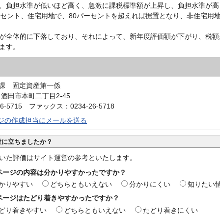
、負担水準が低いほど高く、急激に課税標準額が上昇し、負担水準が高
ーセント、住宅用地で、80パーセントを超えれば据置となり、非住宅用地
が全体的に下落しており、それによって、新年度評価額が下がり、税額
ます。
課 固定資産第一係
0 酒田市本町二丁目2-45
6-5715 ファックス：0234-26-5718
ジの作成担当にメールを送る
役に立ちましたか？
いた評価はサイト運営の参考といたします。
ページの内容は分かりやすかったですか？
かりやすい
どちらともいえない
分かりにくい
知りたい
ページはたどり着きやすかったですか？
どり着きやすい
どちらともいえない
たどり着きにくい