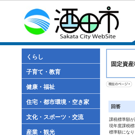
くらし
固定資産
子育て・教育
健康・福祉
住宅・都市環境・空き家
回答
文化・スポーツ・交流
課税標準額が
現年度課税標
産業・観光
標準額になり