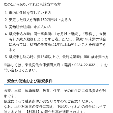
次の1から5のいずれにも該当する方
市内に住所を有している方
安定した収入が年間150万円以上ある方
労働組合組織に未加入の方
融資申込み時に同一事業所に1か月以上継続して勤務し、今後
も引き続き勤務しようとする者。ただし、勤続1年未満の場合
にあっては、従前の事業所に1年以上勤務したことを確認でき
る方
融資申し込み時に満18歳以上で、最終返済時に満81歳未満の方
※詳しくは、東北労働金庫酒田支店（電話：0234-22-0321）にお
問い合わせください。
資金の使途および融資条件
医療、出産、冠婚葬祭、教育、住宅、その他生活に係る資金が対
象です。
使途によって融資条件が異なりますのでご留意ください。
なお、上記対象者の要件に加え、下記のいずれかの条件にも当て
はまる方は、【利率1】の貸付利率が適用されます。